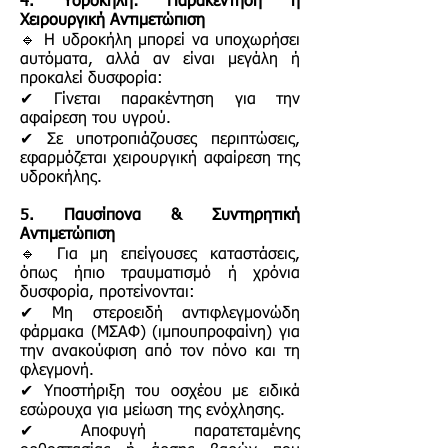
4. Υδροκήλη: Παρακέντηση ή
Χειρουργική Αντιμετώπιση
🔹 Η υδροκήλη μπορεί να υποχωρήσει
αυτόματα, αλλά αν είναι μεγάλη ή
προκαλεί δυσφορία:
✔ Γίνεται παρακέντηση για την
αφαίρεση του υγρού.
✔ Σε υποτροπιάζουσες περιπτώσεις,
εφαρμόζεται χειρουργική αφαίρεση της
υδροκήλης.
5. Παυσίπονα & Συντηρητική
Αντιμετώπιση
🔹 Για μη επείγουσες καταστάσεις,
όπως ήπιο τραυματισμό ή χρόνια
δυσφορία, προτείνονται:
✔ Μη στεροειδή αντιφλεγμονώδη
φάρμακα (ΜΣΑΦ) (ιμπουπροφαίνη) για
την ανακούφιση από τον πόνο και τη
φλεγμονή.
✔ Υποστήριξη του οσχέου με ειδικά
εσώρουχα για μείωση της ενόχλησης.
✔ Αποφυγή παρατεταμένης