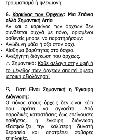
τραυματισμό ή φλεγμονή.
6.
Καρκίνος των Όρχεων
: Μια Σπάνια
αλλά Σημαντική Αιτία
Αν και ο καρκίνος των όρχεων δεν
συνδέεται συχνά με πόνο, ορισμένοι
ασθενείς μπορεί να παρατηρήσουν:
Ανώδυνη μάζα ή όζο στον όρχι.
Αίσθημα βαρύτητας στο όσχεο.
Ανεξήγητη διόγκωση του όρχεως.
⚠️ Σημαντικό:
Κάθε αλλαγή στην υφή ή
το μέγεθος των όρχεων απαιτεί άμεση
ιατρική αξιολόγηση!
🔍 Γιατί Είναι Σημαντική η Έγκαιρη
Διάγνωση;
Ο πόνος στους όρχεις δεν είναι κάτι
που πρέπει να αγνοείται. Από
παροδικές καταστάσεις έως επείγουσες
παθήσεις, η έγκαιρη διάγνωση
εξασφαλίζει την καλύτερη δυνατή
θεραπεία και αποτρέπει σοβαρές
επιπλοκές.