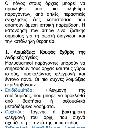
Ο πόνος στους όρχεις μπορεί να
προκληθεί από μια πληθώρα
παραγόντων, από απλές, περαστικές
ενοχλήσεις έως καταστάσεις που
απαιτούν άμεση ιατρική παρέμβαση. Η
κατανόηση των αιτίων είναι ζωτικής
σημασίας για τη σωστή διάγνωση και
την κατάλληλη θεραπεία.
1. Λοιμώξεις: Κρυφός Εχθρός της
Ανδρικής Υγείας
Μολυσματικοί παράγοντες μπορούν να
επηρεάσουν τους όρχεις και τους γύρω
ιστούς, προκαλώντας φλεγμονή και
έντονο πόνο. Οι πιο συχνές λοιμώξεις
περιλαμβάνουν:
Επιδιδυμίτιδα
: Φλεγμονή της
επιδιδυμίδας, που μπορεί να προκληθεί
από βακτήρια ή σεξουαλικά
μεταδιδόμενα νοσήματα.
Ορχίτιδα
: Ιογενής ή βακτηριακή
φλεγμονή του όρχι, που συχνά
σχετίζεται με τον ιό της παρωτίτιδας.