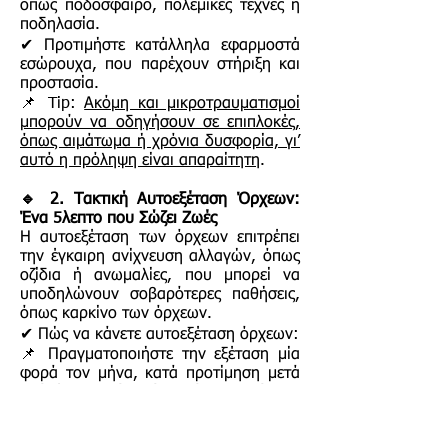
όπως ποδόσφαιρο, πολεμικές τέχνες ή
ποδηλασία.
✔ Προτιμήστε κατάλληλα εφαρμοστά
εσώρουχα, που παρέχουν στήριξη και
προστασία.
📌 Tip:
Ακόμη και μικροτραυματισμοί
μπορούν να οδηγήσουν σε επιπλοκές,
όπως αιμάτωμα ή χρόνια δυσφορία, γι’
αυτό η πρόληψη είναι απαραίτητη
.
🔹 2. Τακτική Αυτοεξέταση Όρχεων:
Ένα 5λεπτο που Σώζει Ζωές
Η αυτοεξέταση των όρχεων επιτρέπει
την έγκαιρη ανίχνευση αλλαγών, όπως
οζίδια ή ανωμαλίες, που μπορεί να
υποδηλώνουν σοβαρότερες παθήσεις,
όπως καρκίνο των όρχεων.
✔ Πώς να κάνετε αυτοεξέταση όρχεων:
📌 Πραγματοποιήστε την εξέταση μία
φορά τον μήνα, κατά προτίμηση μετά
από ένα ζεστό μπάνιο, όταν το όσχεο
είναι χαλαρό.
📌 Χρησιμοποιήστε και τα δύο χέρια για