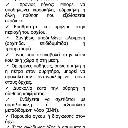
📌 Χρόνιος πόνος: Μπορεί να
υποδηλώνει κιρσοκήλη, υδροκήλη ή
άλλη πάθηση που εξελίσσεται
σταδιακά.
✔ Ερυθρότητα και πρήξιμο στην
περιοχή του οσχέου.
📌 Συνήθως υποδηλώνει φλεγμονή
(ορχίτιδα, επιδιδυμίτιδα) ή
τραυματισμό.
✔ Πόνος που ακτινοβολεί στην κάτω
κοιλιακή χώρα ή στη μέση.
📌 Ορισμένες παθήσεις, όπως η κήλη ή
η πέτρα στον ουρητήρα, μπορεί να
προκαλέσουν αντανακλώμενο πόνο
στους όρχεις.
✔ Δυσκολία κατά την ούρηση ή
αίσθηση καψίματος.
📌 Ενδέχεται να σχετίζεται με
ουρολοίμωξη ή σεξουαλικά
μεταδιδόμενη νόσο (ΣΜΝ).
✔ Παρουσία όγκου ή διόγκωσης στον
όρχι.
📌 Ένας ανώδυνος όζος ή ασυμμετρία