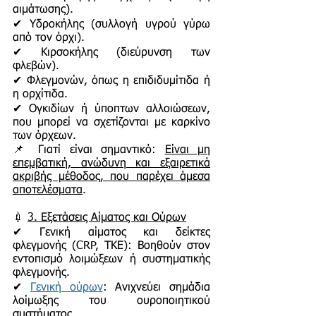
αιμάτωσης).
✔ Υδροκήλης (συλλογή υγρού γύρω
από τον όρχι).
✔ Κιρσοκήλης (διεύρυνση των
φλεβών).
✔ Φλεγμονών, όπως η επιδιδυμίτιδα ή
η ορχίτιδα.
✔ Ογκιδίων ή ύποπτων αλλοιώσεων,
που μπορεί να σχετίζονται με καρκίνο
των όρχεων.
📌 Γιατί είναι σημαντικό:
Είναι μη
επεμβατική, ανώδυνη και εξαιρετικά
ακριβής μέθοδος, που παρέχει άμεσα
αποτελέσματα
.
💉
3. Εξετάσεις Αίματος και Ούρων
✔ Γενική αίματος και δείκτες
φλεγμονής (CRP, ΤΚΕ): Βοηθούν στον
εντοπισμό λοιμώξεων ή συστηματικής
φλεγμονής.
✔
Γενική ούρων
: Ανιχνεύει σημάδια
λοίμωξης του ουροποιητικού
συστήματος.