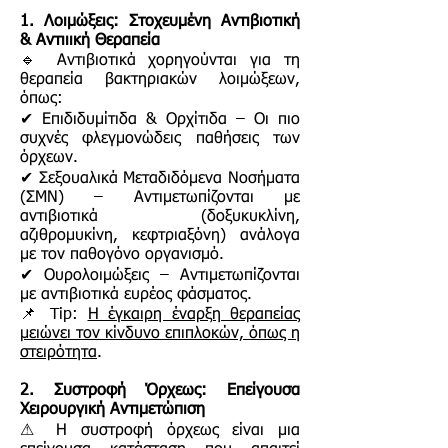
1. Λοιμώξεις: Στοχευμένη Αντιβιοτική
& Αντιιική Θεραπεία
🔹 Αντιβιοτικά χορηγούνται για τη
θεραπεία βακτηριακών λοιμώξεων,
όπως:
✔ Επιδιδυμίτιδα & Ορχίτιδα – Οι πιο
συχνές φλεγμονώδεις παθήσεις των
όρχεων.
✔ Σεξουαλικά Μεταδιδόμενα Νοσήματα
(ΣΜΝ) – Αντιμετωπίζονται με
αντιβιοτικά (δοξυκυκλίνη,
αζιθρομυκίνη, κεφτριαξόνη) ανάλογα
με τον παθογόνο οργανισμό.
✔ Ουρολοιμώξεις – Αντιμετωπίζονται
με αντιβιοτικά ευρέος φάσματος.
📌 Tip:
Η έγκαιρη έναρξη θεραπείας
μειώνει τον κίνδυνο επιπλοκών, όπως η
στειρότητα
.
2. Συστροφή Όρχεως: Επείγουσα
Χειρουργική Αντιμετώπιση
⚠ Η συστροφή όρχεως είναι μια