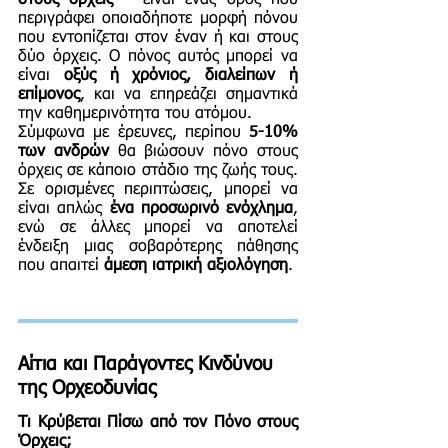
στους όρχεις
– είναι ένας όρος που
περιγράφει οποιαδήποτε μορφή πόνου
που εντοπίζεται στον έναν ή και στους
δύο όρχεις. Ο πόνος αυτός μπορεί να
είναι
οξύς ή χρόνιος, διαλείπων ή
επίμονος
, και να επηρεάζει σημαντικά
την καθημερινότητα του ατόμου.
Σύμφωνα με έρευνες, περίπου
5-10%
των ανδρών
θα βιώσουν πόνο στους
όρχεις σε κάποιο στάδιο της ζωής τους.
Σε ορισμένες περιπτώσεις, μπορεί να
είναι απλώς
ένα προσωρινό ενόχλημα
,
ενώ σε άλλες μπορεί να αποτελεί
ένδειξη μιας σοβαρότερης πάθησης
που απαιτεί
άμεση ιατρική αξιολόγηση
.
Αίτια και Παράγοντες Κινδύνου
της Ορχεοδυνίας
Τι Κρύβεται Πίσω από τον Πόνο στους
Όρχεις;