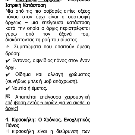
3.
Συστροφή Όρχεως
: Επείγουσα
Ιατρική Κατάσταση
Μία από τις πιο σοβαρές αιτίες οξέος
πόνου στον όρχι είναι η συστροφή
όρχεως – μια επείγουσα κατάσταση
κατά την οποία ο όρχις περιστρέφεται
γύρω από τον άξονά του,
διακόπτοντας τη ροή του αίματος.
⚠️ Συμπτώματα που απαιτούν άμεση
δράση:
✔️ Έντονος, αιφνίδιος πόνος στον έναν
όρχι.
✔️ Οίδημα και αλλαγή χρώματος
(συνήθως μπλε ή μοβ απόχρωση).
✔️ Ναυτία ή έμετος.
🆘
Απαιτείται επείγουσα χειρουργική
επέμβαση εντός 6 ωρών για να σωθεί ο
όρχις!
4.
Κιρσοκήλη
: Ο Χρόνιος, Ενοχλητικός
Πόνος
Η κιρσοκήλη είναι η διεύρυνση των