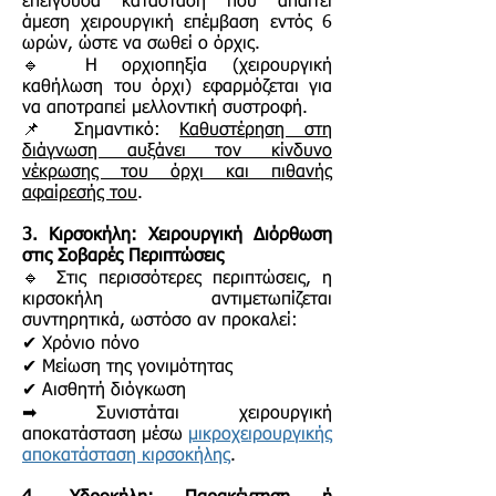
επείγουσα κατάσταση που απαιτεί
άμεση χειρουργική επέμβαση εντός 6
ωρών, ώστε να σωθεί ο όρχις.
🔹 Η ορχιοπηξία (χειρουργική
καθήλωση του όρχι) εφαρμόζεται για
να αποτραπεί μελλοντική συστροφή.
📌 Σημαντικό:
Καθυστέρηση στη
διάγνωση αυξάνει τον κίνδυνο
νέκρωσης του όρχι και πιθανής
αφαίρεσής του
.
3. Κιρσοκήλη: Χειρουργική Διόρθωση
στις Σοβαρές Περιπτώσεις
🔹 Στις περισσότερες περιπτώσεις, η
κιρσοκήλη αντιμετωπίζεται
συντηρητικά, ωστόσο αν προκαλεί:
✔ Χρόνιο πόνο
✔ Μείωση της γονιμότητας
✔ Αισθητή διόγκωση
➡ Συνιστάται χειρουργική
αποκατάσταση μέσω
μικροχειρουργικής
αποκατάσταση κιρσοκήλης
.