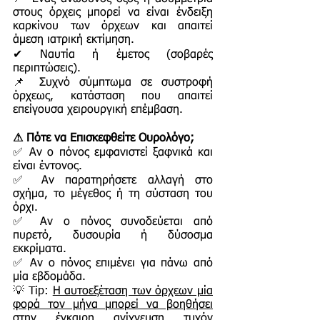
στους όρχεις μπορεί να είναι ένδειξη
καρκίνου των όρχεων και απαιτεί
άμεση ιατρική εκτίμηση.
✔ Ναυτία ή έμετος (σοβαρές
περιπτώσεις).
📌 Συχνό σύμπτωμα σε συστροφή
όρχεως, κατάσταση που απαιτεί
επείγουσα χειρουργική επέμβαση.
⚠ Πότε να Επισκεφθείτε Ουρολόγο;
✅ Αν ο πόνος εμφανιστεί ξαφνικά και
είναι έντονος.
✅ Αν παρατηρήσετε αλλαγή στο
σχήμα, το μέγεθος ή τη σύσταση του
όρχι.
✅ Αν ο πόνος συνοδεύεται από
πυρετό, δυσουρία ή δύσοσμα
εκκρίματα.
✅ Αν ο πόνος επιμένει για πάνω από
μία εβδομάδα.
💡 Tip:
Η αυτοεξέταση των όρχεων μία
φορά τον μήνα μπορεί να βοηθήσει
στην έγκαιρη ανίχνευση τυχόν