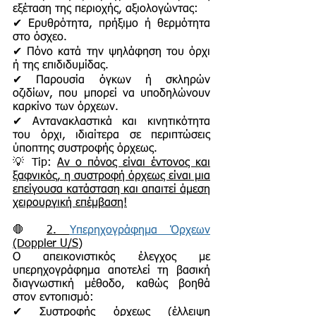
εξέταση της περιοχής, αξιολογώντας:
✔ Ερυθρότητα, πρήξιμο ή θερμότητα
στο όσχεο.
✔ Πόνο κατά την ψηλάφηση του όρχι
ή της επιδιδυμίδας.
✔ Παρουσία όγκων ή σκληρών
οζιδίων, που μπορεί να υποδηλώνουν
καρκίνο των όρχεων.
✔ Αντανακλαστικά και κινητικότητα
του όρχι, ιδιαίτερα σε περιπτώσεις
ύποπτης συστροφής όρχεως.
💡 Tip:
Αν ο πόνος είναι έντονος και
ξαφνικός, η συστροφή όρχεως είναι μια
επείγουσα κατάσταση και απαιτεί άμεση
χειρουργική επέμβαση!
🛑
2.
Υπερηχογράφημα Όρχεων
(Doppler U/S)
Ο απεικονιστικός έλεγχος με
υπερηχογράφημα αποτελεί τη βασική
διαγνωστική μέθοδο, καθώς βοηθά
στον εντοπισμό:
✔ Συστροφής όρχεως (έλλειψη