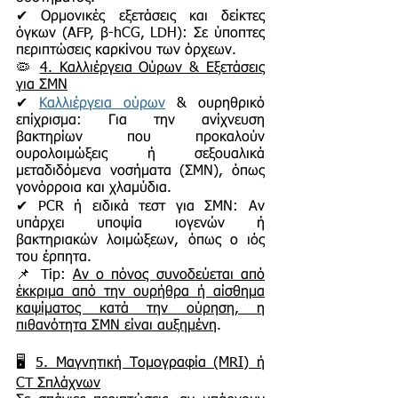
✔ Ορμονικές εξετάσεις και δείκτες
όγκων (AFP, β-hCG, LDH): Σε ύποπτες
περιπτώσεις καρκίνου των όρχεων.
🦠
4. Καλλιέργεια Ούρων & Εξετάσεις
για ΣΜΝ
✔
Καλλιέργεια ούρων
& ουρηθρικό
επίχρισμα: Για την ανίχνευση
βακτηρίων που προκαλούν
ουρολοιμώξεις ή σεξουαλικά
μεταδιδόμενα νοσήματα (ΣΜΝ), όπως
γονόρροια και χλαμύδια.
✔ PCR ή ειδικά τεστ για ΣΜΝ: Αν
υπάρχει υποψία ιογενών ή
βακτηριακών λοιμώξεων, όπως ο ιός
του έρπητα.
📌 Tip:
Αν ο πόνος συνοδεύεται από
έκκριμα από την ουρήθρα ή αίσθημα
καψίματος κατά την ούρηση, η
πιθανότητα ΣΜΝ είναι αυξημένη
.
🖥
5. Μαγνητική Τομογραφία (MRI) ή
CT Σπλάχνων