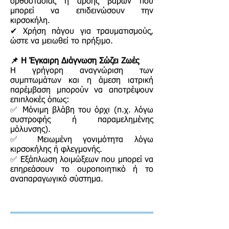
ορθοστασίας ή άρσης βαρών που
μπορεί να επιδεινώσουν την
κιρσοκήλη.
✔ Χρήση πάγου για τραυματισμούς,
ώστε να μειωθεί το πρήξιμο.
📌 Η Έγκαιρη Διάγνωση Σώζει Ζωές
Η γρήγορη αναγνώριση των
συμπτωμάτων και η άμεση ιατρική
παρέμβαση μπορούν να αποτρέψουν
επιπλοκές όπως:
✅ Μόνιμη βλάβη του όρχι (π.χ. λόγω
συστροφής ή παραμελημένης
μόλυνσης).
✅ Μειωμένη γονιμότητα λόγω
κιρσοκήλης ή φλεγμονής.
✅ Εξάπλωση λοιμώξεων που μπορεί να
επηρεάσουν το ουροποιητικό ή το
αναπαραγωγικό σύστημα.