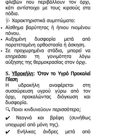
φλεβών που περιβάλλουν τον όρχι,
κάτι αντίστοιχο με τους κιρσούς στα
πόδια.
🩺 Χαρακτηριστικά συμπτώματα:
Αίσθημα βαρύτητας ή ήπιου πιομένου
πόνου.
Αυξημένη δυσφορία μετά από
παρατεταμένη ορθοστασία ή άσκηση.
Σε προχωρημένα στάδια, μπορεί να
επηρεάσει τη γονιμότητα λόγω
αύξησης της θερμοκρασίας στον όρχι.
5.
Υδροκήλη
: Όταν το Υγρό Προκαλεί
Πίεση
Η υδροκήλη αναφέρεται στη
συσσώρευση υγρού γύρω από τον
όρχι, προκαλώντας διόγκωση και
δυσφορία.
🔍 Ποιοι κινδυνεύουν περισσότερο;
✔️ Νεογνά και βρέφη (συνήθως
υποχωρεί από μόνη της).
✔️ Ενήλικες άνδρες μετά από