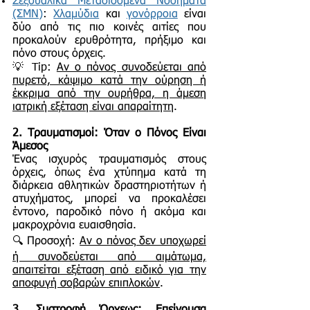
Σεξουαλικά Μεταδιδόμενα Νοσήματα
(ΣΜΝ)
:
Χλαμύδια
και
γονόρροια
είναι
δύο από τις πιο κοινές αιτίες που
προκαλούν ερυθρότητα, πρήξιμο και
πόνο στους όρχεις.
💡 Tip:
Αν ο πόνος συνοδεύεται από
πυρετό, κάψιμο κατά την ούρηση ή
έκκριμα από την ουρήθρα, η άμεση
ιατρική εξέταση είναι απαραίτητη
.
2. Τραυματισμοί: Όταν ο Πόνος Είναι
Άμεσος
Ένας ισχυρός τραυματισμός στους
όρχεις, όπως ένα χτύπημα κατά τη
διάρκεια αθλητικών δραστηριοτήτων ή
ατυχήματος, μπορεί να προκαλέσει
έντονο, παροδικό πόνο ή ακόμα και
μακροχρόνια ευαισθησία.
🔍 Προσοχή:
Αν ο πόνος δεν υποχωρεί
ή συνοδεύεται από αιμάτωμα,
απαιτείται εξέταση από ειδικό για την
αποφυγή σοβαρών επιπλοκών
.