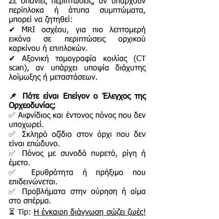
Σε σπάνιες περιπτώσεις, αν υπάρχουν
περίπλοκα ή άτυπα συμπτώματα,
μπορεί να ζητηθεί:
✔ MRI οσχέου, για πιο λεπτομερή
εικόνα σε περιπτώσεις ορχικού
καρκίνου ή επιπλοκών.
✔ Αξονική τομογραφία κοιλίας (CT
scan), αν υπάρχει υποψία διάχυτης
λοίμωξης ή μεταστάσεων.
📌 Πότε είναι Επείγον ο Έλεγχος της
Ορχεοδυνίας;
✅ Αιφνίδιος και έντονος πόνος που δεν
υποχωρεί.
✅ Σκληρό οζίδιο στον όρχι που δεν
είναι επώδυνο.
✅ Πόνος με συνοδό πυρετό, ρίγη ή
έμετο.
✅ Ερυθρότητα ή πρήξιμο που
επιδεινώνεται.
✅ Προβλήματα στην ούρηση ή αίμα
στο σπέρμα.
⏳ Tip:
Η έγκαιρη διάγνωση σώζει ζωές!