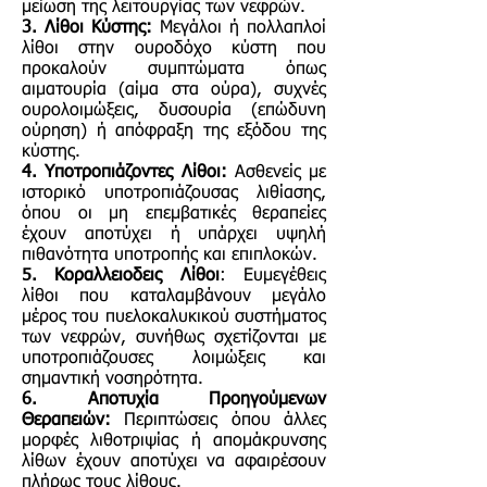
μείωση της λειτουργίας των νεφρών.
3. Λίθοι Κύστης:
Μεγάλοι ή πολλαπλοί
λίθοι στην ουροδόχο κύστη που
προκαλούν συμπτώματα όπως
αιματουρία (αίμα στα ούρα), συχνές
ουρολοιμώξεις, δυσουρία (επώδυνη
ούρηση) ή απόφραξη της εξόδου της
κύστης.
4. Υποτροπιάζοντες Λίθοι:
Ασθενείς με
ιστορικό υποτροπιάζουσας λιθίασης,
όπου οι μη επεμβατικές θεραπείες
έχουν αποτύχει ή υπάρχει υψηλή
πιθανότητα υποτροπής και επιπλοκών.
5. Κοραλλειοδεις Λίθοι
: Ευμεγέθεις
λίθοι που καταλαμβάνουν μεγάλο
μέρος του πυελοκαλυκικού συστήματος
των νεφρών, συνήθως σχετίζονται με
υποτροπιάζουσες λοιμώξεις και
σημαντική νοσηρότητα.
6. Αποτυχία Προηγούμενων
Θεραπειών:
Περιπτώσεις όπου άλλες
μορφές λιθοτριψίας ή απομάκρυνσης
λίθων έχουν αποτύχει να αφαιρέσουν
πλήρως τους λίθους.