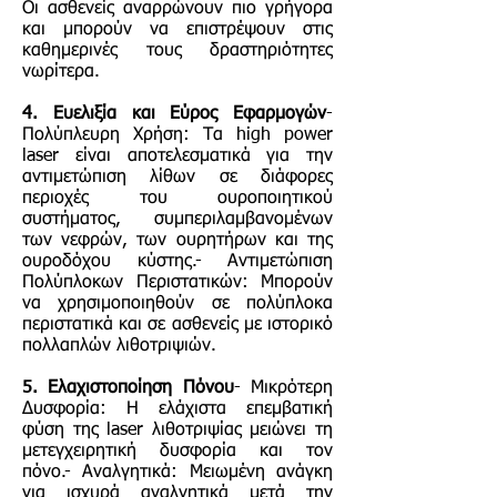
Οι ασθενείς αναρρώνουν πιο γρήγορα
και μπορούν να επιστρέψουν στις
καθημερινές τους δραστηριότητες
νωρίτερα.
4. Ευελιξία και Εύρος Εφαρμογών
-
Πολύπλευρη Χρήση: Τα high power
laser είναι αποτελεσματικά για την
αντιμετώπιση λίθων σε διάφορες
περιοχές του ουροποιητικού
συστήματος, συμπεριλαμβανομένων
των νεφρών, των ουρητήρων και της
ουροδόχου κύστης.- Αντιμετώπιση
Πολύπλοκων Περιστατικών: Μπορούν
να χρησιμοποιηθούν σε πολύπλοκα
περιστατικά και σε ασθενείς με ιστορικό
πολλαπλών λιθοτριψιών.
5. Ελαχιστοποίηση Πόνου
- Μικρότερη
Δυσφορία: Η ελάχιστα επεμβατική
φύση της laser λιθοτριψίας μειώνει τη
μετεγχειρητική δυσφορία και τον
πόνο.- Αναλγητικά: Μειωμένη ανάγκη
για ισχυρά αναλγητικά μετά την