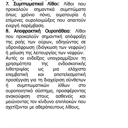
7. Συμπτωματικοί Λίθοι:
Λίθοι που
προκαλούν σημαντικά συμπτώματα
όπως χρόνιο πόνο, αιματουρία ή
επίμονες ουρολοιμώξεις που απαιτούν
ενεργή παρέμβαση.
8. Αποφρακτική Ουροπάθεια
: Λίθοι
που προκαλούν σημαντική απόφραξη
της ροής των ούρων, οδηγώντας σε
υδρονέφρωση (διόγκωση των νεφρών)
ή μείωση της λειτουργίας των νεφρών.
Αυτές οι ενδείξεις υπογραμμίζουν τη
χρησιμότητα της ενδοσκοπικής
λιθοτριψίας ως μια ελάχιστα
επεμβατική και αποτελεσματική
προσέγγιση για τη διαχείριση σύνθετων
ή συμπτωματικών λίθων στο
ουροποιητικό σύστημα, προσφέροντας
ανακούφιση στους ασθενείς και
μειώνοντας τον κίνδυνο επιπλοκών που
σχετίζονται με αθεράπευτους λίθους.