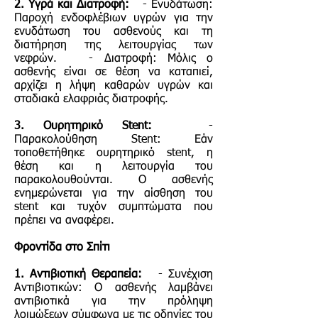
2. Υγρά και Διατροφή:
- Ενυδάτωση:
Παροχή ενδοφλέβιων υγρών για την
ενυδάτωση του ασθενούς και τη
διατήρηση της λειτουργίας των
νεφρών. - Διατροφή: Μόλις ο
ασθενής είναι σε θέση να καταπιεί,
αρχίζει η λήψη καθαρών υγρών και
σταδιακά ελαφριάς διατροφής.
3. Ουρητηρικό Stent:
-
Παρακολούθηση Stent: Εάν
τοποθετήθηκε ουρητηρικό stent, η
θέση και η λειτουργία του
παρακολουθούνται. Ο ασθενής
ενημερώνεται για την αίσθηση του
stent και τυχόν συμπτώματα που
πρέπει να αναφέρει.
Φροντίδα στο Σπίτι
1. Αντιβιοτική Θεραπεία:
- Συνέχιση
Αντιβιοτικών: Ο ασθενής λαμβάνει
αντιβιοτικά για την πρόληψη
λοιμώξεων σύμφωνα με τις οδηγίες του