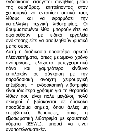
ενδοσκόπιο εισάγεται συνήθως μέσω
της ουρήθρας, επιτρέποντας στον
χειρουργό να εντοπίσει οπτικά τους
λίθους και να εφαρμόσει την
κατάλληλη τεχνική λιθοτριψίας. Οι
θρυμματισμένοι λίθοι μπορούν είτε να
αφαιρεθούν με ειδικά εργαλεία
ανάκτησης είτε να αποβληθούν φυσικά
με τα ούρα.
Αυτή η διαδικασία προσφέρει αρκετά
πλεονεκτήματα, όπως μειωμένο χρόνο
ανάρρωσης, ελάχιστο μετεγχειρητικό
πόνο και χαμηλότερο κίνδυνο
επιπλοκών σε σύγκριση με την
παραδοσιακή ανοιχτή χειρουργική
επέμβαση. Η ενδοσκοπική λιθοτριψία
είναι ιδιαίτερα χρήσιμη για τη θεραπεία
λίθων που είναι πολύ μεγάλοι, πολύ
σκληροί ή βρίσκονται σε δύσκολα
προσβάσιμα σημεία, όπου άλλες μη
επεμβατικές θεραπείες, όπως η
εξωσωματική λιθοτριψία με κρουστικά
κύματα (ESWL), μπορεί να είναι
αναποτελεσματικές.