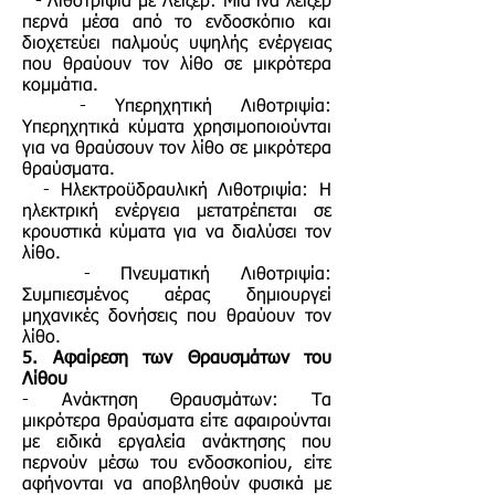
- Λιθοτριψία με Λέιζερ: Μια ίνα λέιζερ
περνά μέσα από το ενδοσκόπιο και
διοχετεύει παλμούς υψηλής ενέργειας
που θραύουν τον λίθο σε μικρότερα
κομμάτια.
- Υπερηχητική Λιθοτριψία:
Υπερηχητικά κύματα χρησιμοποιούνται
για να θραύσουν τον λίθο σε μικρότερα
θραύσματα.
- Ηλεκτροϋδραυλική Λιθοτριψία: Η
ηλεκτρική ενέργεια μετατρέπεται σε
κρουστικά κύματα για να διαλύσει τον
λίθο.
- Πνευματική Λιθοτριψία:
Συμπιεσμένος αέρας δημιουργεί
μηχανικές δονήσεις που θραύουν τον
λίθο.
5. Αφαίρεση των Θραυσμάτων του
Λίθου
- Ανάκτηση Θραυσμάτων: Τα
μικρότερα θραύσματα είτε αφαιρούνται
με ειδικά εργαλεία ανάκτησης που
περνούν μέσω του ενδοσκοπίου, είτε
αφήνονται να αποβληθούν φυσικά με