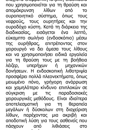
που χρησιμοποιείται για τη θραύση και
απομάκρυνση λίθων από το
ουροποιητικό σύστημα, όπως τους
νεφρούς, τους ουρητήρες και την
ουροδόχο κύστη. Κατά τη διάρκεια της
διαδικασίας, εισάγεται ένα λεπτό,
εύκαμπτο σωλήνα (ενδοσκόπιο) μέσω
της ουρήθρας, επιτρέποντας στον
χειρουργό να δει άμεσα τους λίθους
και να χρησιμοποιήσει ειδικά εργαλεία
για τη θραύση τους με τη βοήθεια
λέιζερ, υπερήχων ή μηχανικών
δονήσεων. Η ενδοσκοπική λιθοτριψία
προσφέρει πολλά πλεονεκτήματα, όπως
μειωμένο πόνο, γρήγορη ανάρρωση
και χαμηλότερο κίνδυνο επιπλοκών σε
σύγκριση με τις παραδοσιακές
χειρουργικές μεθόδους. Είναι ιδιαίτερα
αποτελεσματική για τη θεραπεία
μεγάλων ή δύσκολων στη διαχείριση
λίθων, παρέχοντας μια ακριβή και
αποδοτική λύση για τους ασθενείς που
πάσχουν από λιθιάσεις στο