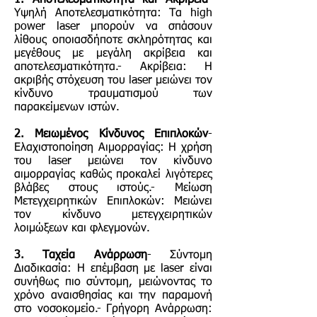
1. Αποτελεσματικότητα και Ακρίβεια
-
Υψηλή Αποτελεσματικότητα: Τα high
power laser μπορούν να σπάσουν
λίθους οποιασδήποτε σκληρότητας και
μεγέθους με μεγάλη ακρίβεια και
αποτελεσματικότητα.- Ακρίβεια: Η
ακριβής στόχευση του laser μειώνει τον
κίνδυνο τραυματισμού των
παρακείμενων ιστών.
2. Μειωμένος Κίνδυνος Επιπλοκών
-
Ελαχιστοποίηση Αιμορραγίας: Η χρήση
του laser μειώνει τον κίνδυνο
αιμορραγίας καθώς προκαλεί λιγότερες
βλάβες στους ιστούς.- Μείωση
Μετεγχειρητικών Επιπλοκών: Μειώνει
τον κίνδυνο μετεγχειρητικών
λοιμώξεων και φλεγμονών.
3. Ταχεία Ανάρρωση
- Σύντομη
Διαδικασία: Η επέμβαση με laser είναι
συνήθως πιο σύντομη, μειώνοντας το
χρόνο αναισθησίας και την παραμονή
στο νοσοκομείο.- Γρήγορη Ανάρρωση: