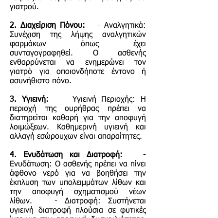
γιατρού.
2. Διαχείριση Πόνου:
- Αναλγητικά:
Συνέχιση της λήψης αναλγητικών
φαρμάκων όπως έχει
συνταγογραφηθεί. Ο ασθενής
ενθαρρύνεται να ενημερώνει τον
γιατρό για οποιονδήποτε έντονο ή
ασυνήθιστο πόνο.
3. Υγιεινή:
- Υγιεινή Περιοχής: Η
περιοχή της ουρήθρας πρέπει να
διατηρείται καθαρή για την αποφυγή
λοιμώξεων. Καθημερινή υγιεινή και
αλλαγή εσώρουχων είναι απαραίτητες.
4. Ενυδάτωση και Διατροφή:
-
Ενυδάτωση: Ο ασθενής πρέπει να πίνει
άφθονο νερό για να βοηθήσει την
έκπλυση των υπολειμμάτων λίθων και
την αποφυγή σχηματισμού νέων
λίθων. - Διατροφή: Συστήνεται
υγιεινή διατροφή πλούσια σε φυτικές