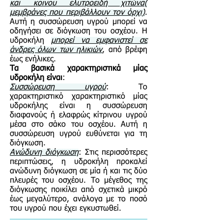
και κοινου ελυτροειδή χιτώνα(
μεμβράνες που περιβάλλουν τον όρχι)
.
Αυτή η συσσώρευση υγρού μπορεί να
οδηγήσει σε διόγκωση του οσχέου. Η
υδροκήλη
μπορεί να εμφανιστεί σε
άνδρες όλων των ηλικιών
, από βρέφη
έως ενήλικες.
Τα βασικά χαρακτηριστικά μίας
υδροκήλη είναι
:
Συσσώρευση υγρού
: Το
χαρακτηριστικό χαρακτηριστικό μίας
υδροκήλης είναι η συσσώρευση
διαφανούς ή ελαφρώς κίτρινου υγρού
μέσα στο σάκο του οσχέου. Αυτή η
συσσώρευση υγρού ευθύνεται για τη
διόγκωση.
Ανώδυνη διόγκωση
: Στις περισσότερες
περιπτώσεις, η υδροκήλη προκαλεί
ανώδυνη διόγκωση σε μία ή και τις δύο
πλευρές του οσχέου. Το μέγεθος της
διόγκωσης ποικίλει από σχετικά μικρό
έως μεγαλύτερο, ανάλογα με το ποσό
του υγρού που έχει εγκυστωθεί.