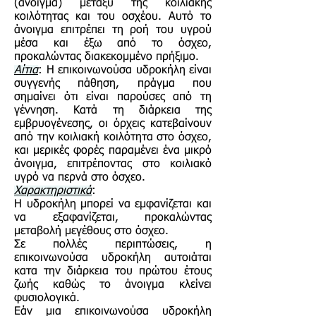
(άνοιγμα) μεταξύ της κοιλιακής
κοιλότητας και του οσχέου. Αυτό το
άνοιγμα επιτρέπει τη ροή του υγρού
μέσα και έξω από το όσχεο,
προκαλώντας διακεκομμένο πρήξιμο.
Αίτια
: Η επικοινωνούσα υδροκήλη είναι
συγγενής πάθηση, πράγμα που
σημαίνει ότι είναι παρούσες από τη
γέννηση. Κατά τη διάρκεια της
εμβρυογένεσης, οι όρχεις κατεβαίνουν
από την κοιλιακή κοιλότητα στο όσχεο,
και μερικές φορές παραμένει ένα μικρό
άνοιγμα, επιτρέποντας στο κοιλιακό
υγρό να περνά στο όσχεο.
Χαρακτηριστικά
:
Η υδροκήλη μπορεί να εμφανίζεται και
να εξαφανίζεται, προκαλώντας
μεταβολή μεγέθους στο όσχεο.
Σε πολλές περιπτώσεις, η
επικοινωνούσα υδροκήλη αυτοιάται
κατα την διάρκεια του πρώτου έτους
ζωής καθώς το άνοιγμα κλείνει
φυσιολογικά.
Εάν μια επικοινωνούσα υδροκήλη