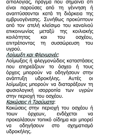
αιτιολογίας, πράγμα που σημαίνει ότι
είναι παρούσες από τη γέννηση ή
αναπτύσσονται κατά τη διάρκεια της
εμβρυογένεσης. Συνήθως προκύπτουν
από τον ατελή κλείσιμο του καναλιού
επικοινωνίας μεταξύ της κοιλιακής
κοιλότητας και του οσχέου,
επιτρέποντας τη συσσώρευση του
υγρού.
Λοίμωξη και Φλεγμονές
:
Λοίμωξεις ή φλεγμονώδεις καταστάσεις
που επηρεάζουν το όσχεο ή τους
όρχεις μπορούν να οδηγήσουν στην
ανάπτυξη υδροκήλης. Αυτές οι
λοίμωξεις μπορούν να διαταράξουν τη
φυσιολογική ισορροπία των υγρών
στην περιοχή του οσχέου.
Κακώσεις ή Τραύματα
:
Κακώσεις στην περιοχή του οσχέου ή
τοων όρχεων, ενδέχεται να
προκαλέσουν τοπικό οίδημα και μπορεί
να οδηγήσουν στο σχηματισμό
υδροκήλης.