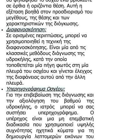
θα ψηλαφήσει το όσχεο ενώ βρίσκεστε
σε όρθια ή οριζόντια θέση. Αυτή η
εξέταση βοηθά στον προσδιορισμό του
μεγέθους, της θέσης και των
χαρακτηριστικών της διόγκωσης.
Διαφανοσκόπηση:
Σε ορισμένες περιπτώσεις, μπορεί να
χρησιμοποιηθεί η τεχνική της
διαφανοσκόπησης. Είναι μία από τις
κλασσικές μεθόδους διάγνωσης της
υδροκήλης, κατά την οποία
τοποθετείται μία πήγη φωτός στη μία
πλευρά του οσχέου και γίνεται έλεγχος
της διαφάνειας αυτού από την άλλη
πλευρά.
Υπερηχογράφημα Οσχέου:
Για την επιβεβαίωση της διάγνωσης και
την αξιολόγηση του βαθμού της
υδροκήλης, ο ιατρός μπορεί να σας
συστήσει υπερηχογράφημα. Ο
υπέρηχος είναι μια μη επεμβατική
διαδικασία που χρησιμοποιεί υψηλής
συχνότητας ηχητικά κύματα για τη
δημιουργία λεπτομερών εικόνων του