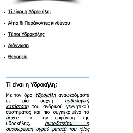
Τί είναι η Υδροκήλη;
Αίτια & Παράγοντες κινδύνου
Τύποι Υδροκήλης
Διάγνωση
Θεραπεία
Τί είναι η Υδροκήλη;
Με τον όρο
Υδροκήλη
αναφερόμαστε
σε μία συχνή
παθολογική
κατάσταση
του ανδρικού γεννητικού
σύστηματος και πιο συγκεκριμένα το
όσχεο
. Για την εμφάνιση της
υδροκήλης,
πυροδοτείται η
συσσώρευση υγρού μεταξύ του ιδίος