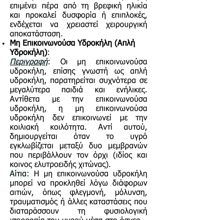
επιμένει πέρα από τη βρεφική ηλικία
και προκαλεί δυσφορία ή επιπλοκές,
ενδέχεται να χρειαστεί χειρουργική
αποκατάσταση.
Μη Επικοινωνούσα Υδροκήλη (Απλή
Υδροκήλη)
:
Περιγραφή
: Οι μη επικοινωνούσα
υδροκήλη, επίσης γνωστή ως απλή
υδροκήλη, παρατηρείται συχνότερα σε
μεγαλύτερα παιδιά και ενήλικες.
Αντίθετα με την επικοινωνούσα
υδροκήλη, η μη επικοινωνούσα
υδροκήλη δεν επικοινωνεί με την
κοιλιακή κοιλότητα. Αντί αυτού,
δημιουργείται όταν το υγρό
εγκλωβίζεται μεταξύ δυο μεμβρανών
που περιβάλλουν τον όρχι (ιδίος και
κοινος ελυτροειδής χιτώνας).
Αίτια
: Η μη επικοινωνούσα υδροκήλη
μπορεί να προκληθεί λόγω διάφορων
αιτιών, όπως φλεγμονή, μόλυνση,
τραυματισμός ή άλλες καταστάσεις που
διαταράσσουν τη φυσιολογική