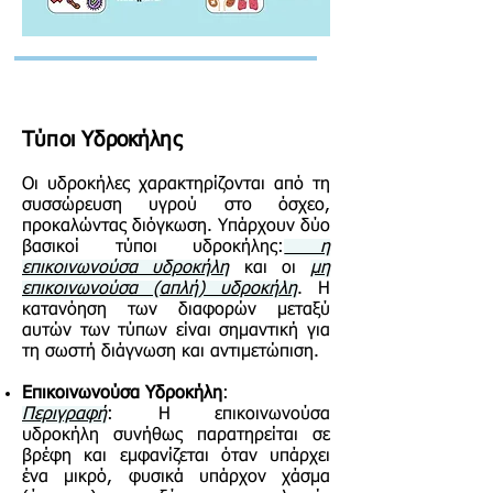
Τύποι Υδροκήλης
Οι υδροκήλες χαρακτηρίζονται από τη
συσσώρευση υγρού στο όσχεο,
προκαλώντας διόγκωση. Υπάρχουν δύο
βασικοί τύποι υδροκήλης:
η
επικοινωνούσα υδροκήλη
και οι
μη
επικοινωνούσα (απλή) υδροκήλη
. Η
κατανόηση των διαφορών μεταξύ
αυτών των τύπων είναι σημαντική για
τη σωστή διάγνωση και αντιμετώπιση.
Επικοινωνούσα Υδροκήλη
:
Περιγραφή
: Η επικοινωνούσα
υδροκήλη συνήθως παρατηρείται σε
βρέφη και εμφανίζεται όταν υπάρχει
ένα μικρό, φυσικά υπάρχον χάσμα