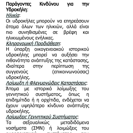
Παράγοντες Κινδύνου για την
Υδροκήλη
:
Ηλικία
:
Οι υδροκήλες μπορούν να επηρεάσουν
άτομα όλων των ηλικιών, αλλά είναι
πιο συνηθισμένες σε βρέφη και
ηλικιωμένους ενήλικες.
Κληρονομική Προδιάθεση
:
Η ύπαρξη οικογενειακού ιστορικού
υδροκήλης μπορεί να αυξήσει την
πιθανότητα ανάπτυξης της κατάστασης,
ιδιαίτερα στην περίπτωση της
συγγενούς (επικοινωνούσας)
υδροκήλης.
Λοίμωξη ή Φλεγμονώδεις Καταστάσεις
:
Άτομα με ιστορικό λοίμωξης του
γεννητικού συστήματος, όπως η
επιδημίτιδα ή η ορχίτιδα, ενδέχεται να
έχουν υψηλότερο κίνδυνο ανάπτυξης
υδροκήλης.
Λοίμωξεις Γεννητικού Συστήματος
:
Τα σεξουαλικώς μεταδιδόμενα
νοσήματα (ΣΜΝ) ή λοιμώξεις του