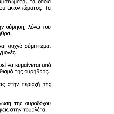
υμπτώματα, τα οποία
του εκκολπώματος. Τα
ην ούρηση, λόγω του
ήθρα.
ναι συχνό σύμπτωμα,
γμονές.
εί να κυμαίνεται από
εθισμό της ουρήθρας.
ας στην περιοχή της
νωση της ουροδόχου
ψεις στην τουαλέτα.