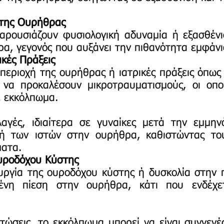
 της Ουρήθρας
ουσιάζουν φυσιολογική αδυναμία ή εξασθένι
ρα, γεγονός που αυξάνει την πιθανότητα εμφάν
ικές Πράξεις
εριοχή της ουρήθρας ή ιατρικές πράξεις όπως
 να προκαλέσουν μικροτραυματισμούς, οι οπο
ε εκκόλπωμα.
ές, ιδιαίτερα σε γυναίκες μετά την εμμην
ή των ιστών στην ουρήθρα, καθιστώντας του
ματα.
Ουροδόχου Κύστης
ργία της ουροδόχου κύστης ή δυσκολία στην 
ένη πίεση στην ουρήθρα, κάτι που ενδέχε
ώσεις, το εκκόλπωμα μπορεί να είναι συγγενέ