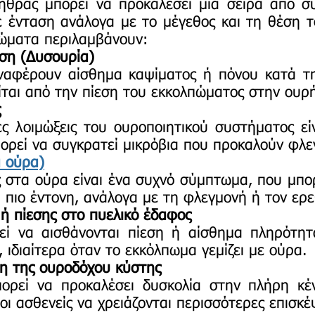
ήθρας μπορεί να προκαλέσει μια σειρά από σ
σε ένταση ανάλογα με το μέγεθος και τη θέση 
τώματα περιλαμβάνουν:
ηση (Δυσουρία)
αφέρουν αίσθημα καψίματος ή πόνου κατά τ
ίται από την πίεση του εκκολπώματος στην ουρ
ς
 λοιμώξεις του ουροποιητικού συστήματος εί
ορεί να συγκρατεί μικρόβια που προκαλούν φλε
α ούρα)
στα ούρα είναι ένα συχνό σύμπτωμα, που μπορ
ι πιο έντονη, ανάλογα με τη φλεγμονή ή τον ερ
ή πίεσης στο πυελικό έδαφος
 να αισθάνονται πίεση ή αίσθημα πληρότητ
 ιδιαίτερα όταν το εκκόλπωμα γεμίζει με ούρα.
ση της ουροδόχου κύστης
εί να προκαλέσει δυσκολία στην πλήρη κέ
οι ασθενείς να χρειάζονται περισσότερες επισκέ