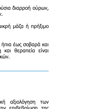
ούσια διαρροή ούρων,
ν.
ικρή μάζα ή πρήξιμο
 ήπια έως σοβαρά και
 και θεραπεία είναι
κών.
κή αξιολόγηση των
την επιβεβαίωση της