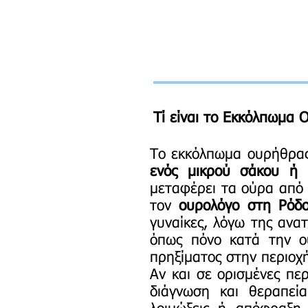
Τί είναι το Εκκόλπωμα 
Το εκκόλπωμα ουρήθρας
ενός μικρού σάκου ή 
μεταφέρει τα ούρα από
τον
ουρολόγο στη Ρόδο
γυναίκες, λόγω της ανα
όπως πόνο κατά την ού
πρηξίματος στην περιοχ
Αν και σε ορισμένες πε
διάγνωση και θεραπεί