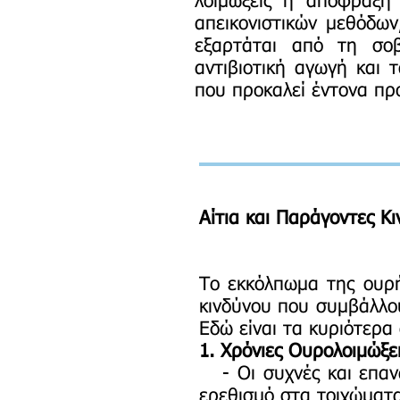
λοιμώξεις ή απόφραξη 
απεικονιστικών μεθόδω
εξαρτάται από τη σο
αντιβιοτική αγωγή και 
που προκαλεί έντονα π
Αίτια και Παράγοντες 
Το εκκόλπωμα της ουρή
κινδύνου που συμβάλλο
Εδώ είναι τα κυριότερα 
1. Χρόνιες Ουρολοιμώξε
- Οι συχνές και επανα
ερεθισμό στα τοιχώματα