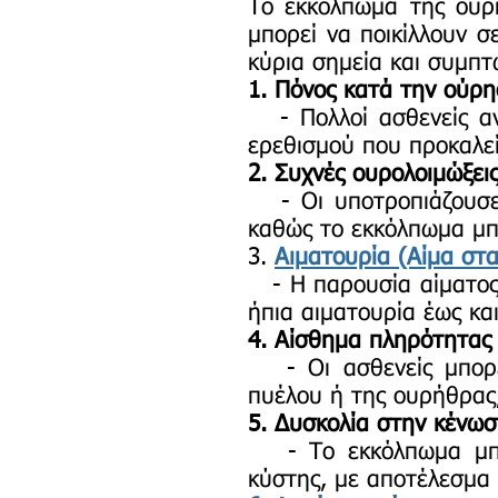
Το εκκόλπωμα της ουρ
μπορεί να ποικίλλουν 
κύρια σημεία και συμπ
1. Πόνος κατά την ούρ
- Πολλοί ασθενείς αν
ερεθισμού που προκαλε
2. Συχνές ουρολοιμώξει
- Οι υποτροπιάζουσες
καθώς το εκκόλπωμα μπ
3.
Αιματουρία (Αίμα στ
- Η παρουσία αίματος 
ήπια αιματουρία έως κα
4. Αίσθημα πληρότητας 
- Οι ασθενείς μπορεί
πυέλου ή της ουρήθρας,
5. Δυσκολία στην κένω
- Το εκκόλπωμα μπορ
κύστης, με αποτέλεσμα 