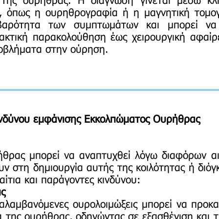
της ουρήθρας. Η διάγνωση γίνεται μέσω κλι
ν, όπως η ουρηθρογραφία ή η μαγνητική τομο
βαρότητα των συμπτωμάτων και μπορεί να 
τακτική παρακολούθηση έως χειρουργική αφαίρ
ροβλήματα στην ούρηση.
Κινδύνου εμφάνισης Εκκολπώματος Ουρήθρας
θρας μπορεί να αναπτυχθεί λόγω διαφόρων αι
υν στη δημιουργία αυτής της κοιλότητας ή διό
αίτια και παράγοντες κινδύνου:
ις
λαμβανόμενες ουρολοιμώξεις μπορεί να προκα
 της ουρήθρας, οδηγώντας σε εξασθένιση και τ