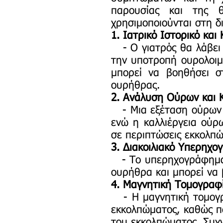
παρουσίας και της 
χρησιμοποιούνται στη δ
1. Ιατρικό Ιστορικό και
- Ο γιατρός θα λάβει 
την υποτροπή ουρολοιμ
μπορεί να βοηθήσει σ
ουρήθρας.
2. Ανάλυση Ούρων και Κ
- Μια εξέταση ούρων μ
ενώ η καλλιέργεια ούρ
σε περιπτώσεις εκκολπ
3. Διακοιλιακό Υπερηχ
- Το υπερηχογράφημα ε
ουρήθρα και μπορεί να 
4. Μαγνητική Τομογραφ
- Η μαγνητική τομογρα
εκκολπώματος, καθώς πα
του εκκολπώματος. Συχν