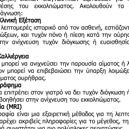
θέσης του εκκολπώματος. Ακολουθούν τα
ιάγνωση:
 Κλινική Εξέταση
λεπτομερές ιστορικό από τον ασθενή, εστιάζο
ώξεων, και τυχόν πόνο ή πίεση κατά την ούρησ
την ανίχνευση τυχόν διόγκωσης ή ευαισθησί
αλλιέργεια
πορεί να ανιχνεύσει την παρουσία αίματος ή 
ων μπορεί να επιβεβαιώσει την ύπαρξη λοιμώξε
ώματος ουρήθρας.
ογράφημα
πιτρέπει στον γιατρό να δει τυχόν διόγκωση
βοηθήσει στην ανίχνευση του εκκολπώματος.
ία (MRI)
φία είναι μια εξαιρετική μέθοδος για τη λεπτ
ρέχει ακριβείς πληροφορίες για το μέγεθος, τη
ά συνιστάται για πιο πολύπλοκες περιπτώσεις.