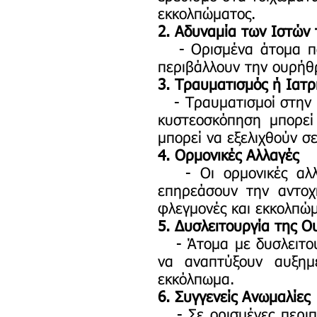
εκκολπώματος.
2. Αδυναμία των Ιστών
- Ορισμένα άτομα παρ
περιβάλλουν την ουρήθ
3. Τραυματισμός ή Ιατρ
- Τραυματισμοί στην π
κυστεοσκόπηση μπορεί
μπορεί να εξελιχθούν σ
4. Ορμονικές Αλλαγές
- Οι ορμονικές αλλαγ
επηρεάσουν την αντοχ
φλεγμονές και εκκολπώ
5. Δυσλειτουργία της 
- Άτομα με δυσλειτου
να αναπτύξουν αυξημ
εκκόλπωμα.
6. Συγγενείς Ανωμαλίες
- Σε ορισμένες περιπτ