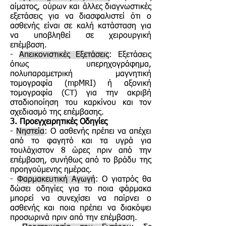
αίματος, ούρων και άλλες διαγνωστικές
εξετάσεις για να διασφαλιστεί ότι ο
ασθενής είναι σε καλή κατάσταση για
να υποβληθεί σε χειρουργική
επέμβαση.
-
Απεικονιστικές Εξετάσεις
: Εξετάσεις
όπως υπερηχογράφημα,
πολυπαραμετρική μαγνητική
τομογραφία (mpMRI) ή αξονική
τομογραφία (CT) για την ακριβή
σταδιοποίηση του καρκίνου και τον
σχεδιασμό της επέμβασης.
3. Προεγχειρητικές Οδηγίες
-
Νηστεία
: Ο ασθενής πρέπει να απέχει
από το φαγητό και τα υγρά για
τουλάχιστον 8 ώρες πριν από την
επέμβαση, συνήθως από το βράδυ της
προηγούμενης ημέρας.
-
Φαρμακευτική Αγωγή
: Ο γιατρός θα
δώσει οδηγίες για το ποια φάρμακα
μπορεί να συνεχίσει να παίρνει ο
ασθενής και ποια πρέπει να διακόψει
προσωρινά πριν από την επέμβαση.