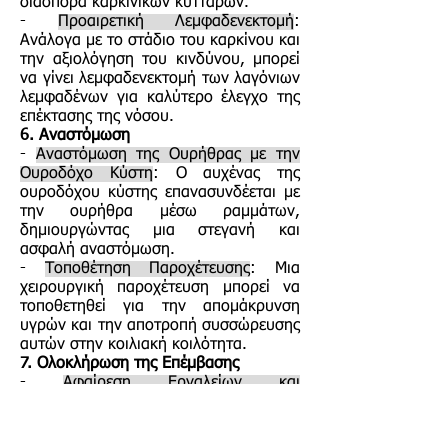
διασπορά καρκινικών κυττάρων.
-
Προαιρετική Λεμφαδενεκτομή
:
Ανάλογα με το στάδιο του καρκίνου και
την αξιολόγηση του κινδύνου, μπορεί
να γίνει λεμφαδενεκτομή των λαγόνιων
λεμφαδένων για καλύτερο έλεγχο της
επέκτασης της νόσου.
6. Αναστόμωση
-
Αναστόμωση της Ουρήθρας με την
Ουροδόχο Κύστη
: Ο αυχένας της
ουροδόχου κύστης επανασυνδέεται με
την ουρήθρα μέσω ραμμάτων,
δημιουργώντας μια στεγανή και
ασφαλή αναστόμωση.
-
Τοποθέτηση Παροχέτευσης
: Μια
χειρουργική παροχέτευση μπορεί να
τοποθετηθεί για την απομάκρυνση
υγρών και την αποτροπή συσσώρευσης
αυτών στην κοιλιακή κοιλότητα.
7. Ολοκλήρωση της Επέμβασης
-
Αφαίρεση Εργαλείων και
Πνευμοπεριτοναίου
: Όλα τα
χειρουργικά εργαλεία αφαιρούνται
προσεκτικά και ο αέρας CO2