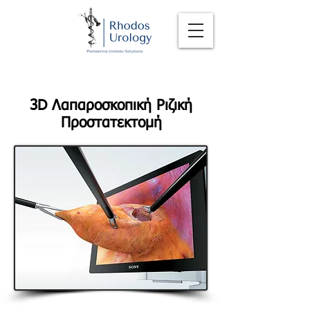
3D Λαπαροσκοπική Ριζική
Προστατεκτομή