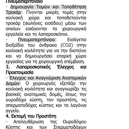
Πνευμοπεριτόναιο
-
Δημιουργία Τομών και Τοποθέτηση
Τροκάρ
: Γίνονται μικρές τομές στην
κοιλιακή χώρα και τοποθετούνται
τροκάρ (σωλήνες εισόδου) μέσω των
οποίων εισάγονται τα χειρουργικά
εργαλεία και το λαπαροσκόπιο.
-
Πνευμοπεριτόναιο
: Εισάγεται
διοξείδιο του άνθρακα (CO2) στην
κοιλιακή κοιλότητα για να την διατείνει
και να δημιουργήσει επαρκή χώρο
εργασίας για τη χειρουργική επέμβαση.
3. Λαπαροσκοπικός Έλεγχος και
Προετοιμασία
-
Έλεγχος και Αναγνώριση Ανατομικών
Δομών
: Ο χειρουργός εξετάζει την
κοιλιακή κοιλότητα και αναγνωρίζει τις
βασικές ανατομικές δομές, όπως την
ουροδόχο κύστη, τον προστάτη, τις
σπερματοδόχες κύστεις και τα λαγόνια
αγγεία.
4. Εκτομή του Προστάτη
- Απελευθέρωση της Ουροδόχου
Κύστης και των Σπερματοδόχων