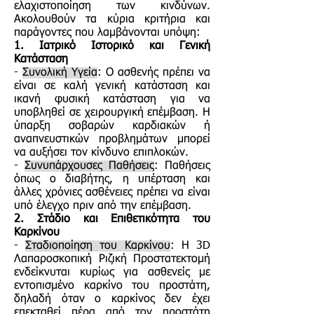
ελαχιστοποίηση των κινδύνων.
Ακολουθούν τα κύρια κριτήρια και
παράγοντες που λαμβάνονται υπόψη:
1. Ιατρικό Ιστορικό και Γενική
Κατάσταση
-
Συνολική Υγεία
: Ο ασθενής πρέπει να
είναι σε καλή γενική κατάσταση και
ικανή φυσική κατάσταση για να
υποβληθεί σε χειρουργική επέμβαση. Η
ύπαρξη σοβαρών καρδιακών ή
αναπνευστικών προβλημάτων μπορεί
να αυξήσει τον κίνδυνο επιπλοκών.
-
Συνυπάρχουσες Παθήσεις
: Παθήσεις
όπως ο διαβήτης, η υπέρταση και
άλλες χρόνιες ασθένειες πρέπει να είναι
υπό έλεγχο πριν από την επέμβαση.
2. Στάδιο και Επιθετικότητα του
Καρκίνου
-
Σταδιοποίηση του Καρκίνου
: Η 3D
Λαπαροσκοπική Ριζική Προστατεκτομή
ενδείκνυται κυρίως για ασθενείς με
εντοπισμένο καρκίνο του προστάτη,
δηλαδή όταν ο καρκίνος δεν έχει
επεκταθεί πέρα από τον προστάτη