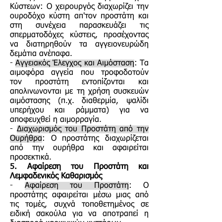
Κύστεων: Ο χειρουργός διαχωρίζει την
ουροδόχο κύστη απ'τον προστάτη και
στη συνέχεια παρασκευάζει τις
σπερματοδόχες κύστεις, προσέχοντας
να διατηρηθούν τα αγγειονευρώδη
δεμάτια ανέπαφα.
-
Αγγειακός Έλεγχος και Αιμόσταση
: Τα
αιμοφόρα αγγεία που τροφοδοτούν
τον προστάτη εντοπίζονται και
απολινωνονται με τη χρήση συσκευών
αιμόστασης (π.χ. διαθερμία, ψαλίδι
υπερήχου και ράμματα) για να
αποφευχθεί η αιμορραγία.
-
Διαχωρισμός του Προστάτη από την
Ουρήθρα
: Ο προστάτης διαχωρίζεται
από την ουρήθρα και αφαιρείται
προσεκτικά.
5. Αφαίρεση του Προστάτη και
Λεμφαδενικός Καθαρισμός
-
Αφαίρεση του Προστάτη
: Ο
προστάτης αφαιρείται μέσω μιας από
τις τομές, συχνά τοποθετημένος σε
ειδική σακούλα για να αποτραπεί η