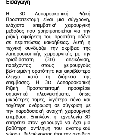
Εισαγωγή
Η 3D Λαπαροσκοπική Ριζική
Προστατεκτομή είναι μια σύγχρονη,
ελάχιστα επεμβατική χειρουργική
μέθοδος που χρησιμοποιείται για την
ριζική αφαίρεση του προστάτη αδένα
σε περιπτώσεις κακοήθειας. Αυτή η
τεχνική συνδυάζει την ακρίβεια της
λαπαροσκοπικής χειρουργικής με την
τρισδιάστατη (3D) απεικόνιση,
παρέχοντας στους χειρουργούς
βελτιωμένη ορατότητα και ακριβέστερο
έλεγχο κατά τη διάρκεια της
επέμβασης. Η 3D Λαπαροσκοπική
Ριζική Προστατεκτομή προσφέρει
σημαντικά πλεονεκτήματα, όπως
μικρότερες τομές, λιγότερο πόνο και
ταχύτερη ανάρρωση σε σύγκριση με
την παραδοσιακή ανοιχτή χειρουργική
επέμβαση. Επιπλέον, η τεχνολογία 3D
επιτρέπει στον χειρουργό να έχει μια
βαθύτερη αντίληψη του ανατομικού
χώρου, βελτιώνοντας έτσι την ακρίβεια