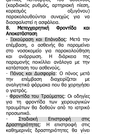
ζωτικές λειτουργίες του ασθενούς
(καρδιακός ρυθμός, αρτηριακή πίεση,
κορεσμός οξυγόνου)
παρακολουθούνται συνεχώς για να
διασφαλιστεί η ασφάλεια.
8. Μετεγχειρητική Φροντίδα και
Αποκατάσταση
-
Ξεκούραση και Επάνοδος
: Μετά την
επέμβαση, ο ασθενής θα παραμείνει
στο νοσοκομείο για παρακολούθηση
και ανάρρωση. Η διάρκεια της
παραμονής ποικίλλει ανάλογα με την
κατάσταση του ασθενούς.
-
Πόνος και Δυσφορία
: Ο πόνος μετά
την επέμβαση διαχειρίζεται με
αναλγητικά φάρμακα που θα χορηγήσει
ο γιατρός.
-
Φροντίδα του Τραύματος
: Οι οδηγίες
για τη φροντίδα των χειρουργικών
τραυμάτων θα δοθούν από το ιατρικό
προσωπικό.
-
Σταδιακή Επιστροφή στις
Δραστηριότητες
: Η επιστροφή στις
καθημερινές δραστηριότητες θα γίνει