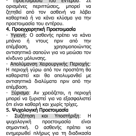
-
Προετοιμασία του Εντέρου
: Σε
ορισμένες περιπτώσεις, μπορεί να
ζητηθεί από τον ασθενή να λάβει
καθαρτικά ή να κάνει κλύσμα για την
προετοιμασία του εντέρου.
4. Προεγχειρητική Προετοιμασία
-
Υγιεινή
: Ο ασθενής πρέπει να κάνει
μπάνιο ή ντους πριν από την
επέμβαση, χρησιμοποιώντας
αντισηπτικό σαπούνι για να μειώσει τον
κίνδυνο μόλυνσης.
-
Απολύμανση Χειρουργικής Περιοχής
:
Η περιοχή γύρω από τον προστάτη θα
καθαριστεί και θα απολυμανθεί με
αντισηπτικά διαλύματα πριν από την
επέμβαση.
-
Ξύρισμα
: Αν χρειάζεται, η περιοχή
μπορεί να ξυριστεί για να εξασφαλιστεί
ότι είναι καθαρή και χωρίς τρίχες.
5. Ψυχολογική Προετοιμασία
-
Συζήτηση και Υποστήριξη
: Η
ψυχολογική προετοιμασία είναι
σημαντική. Ο ασθενής πρέπει να
ενημερωθεί πλήρως για τη διαδικασία