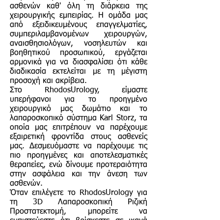
ασθενών καθ' όλη τη διάρκεια της
χειρουργικής εμπειρίας. Η ομάδα μας
από εξειδικευμένους επαγγελματίες,
συμπεριλαμβανομένων χειρουργών,
αναισθησιολόγων, νοσηλευτών και
βοηθητικού προσωπικού, εργάζεται
αρμονικά για να διασφαλίσει ότι κάθε
διαδικασία εκτελείται με τη μέγιστη
προσοχή και ακρίβεια.
Στο RhodosUrology, είμαστε
υπερήφανοι για το προηγμένο
χειρουργικό μας δωμάτιο και το
λαπαροσκοπικό σύστημα Karl Storz, τα
οποία μας επιτρέπουν να παρέχουμε
εξαιρετική φροντίδα στους ασθενείς
μας. Δεσμευόμαστε να παρέχουμε τις
πιο προηγμένες και αποτελεσματικές
θεραπείες, ενώ δίνουμε προτεραιότητα
στην ασφάλεια και την άνεση των
ασθενών.
Όταν επιλέγετε το RhodosUrology για
τη 3D Λαπαροσκοπική Ριζική
Προστατεκτομή, μπορείτε να