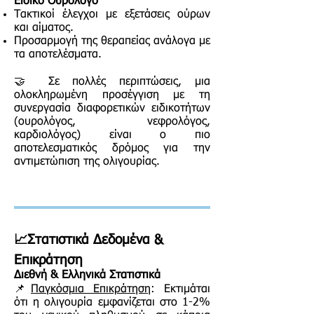
Ειδικό Ουρολόγο
Τακτικοί έλεγχοι με εξετάσεις ούρων
και αίματος.
Προσαρμογή της θεραπείας ανάλογα με
τα αποτελέσματα.
🤝 Σε πολλές περιπτώσεις, μια
ολοκληρωμένη προσέγγιση με τη
συνεργασία διαφορετικών ειδικοτήτων
(ουρολόγος, νεφρολόγος,
καρδιολόγος) είναι ο πιο
αποτελεσματικός δρόμος για την
αντιμετώπιση της ολιγουρίας.
📈Στατιστικά Δεδομένα &
Επικράτηση
Διεθνή & Ελληνικά Στατιστικά
📌
Παγκόσμια Επικράτηση
: Εκτιμάται
ότι η ολιγουρία εμφανίζεται στο 1-2%