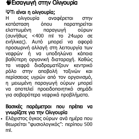
🧠Εισαγωγή στην Ολιγουρία
💡Τι είναι η ολιγουρία;
Η ολιγουρία αναφέρεται στην
κατάσταση όπου παρατηρείται
ελαττωμένη παραγωγή ούρων
(συνήθως <400 ml το 24ωρο σε
ενήλικες). Αυτό μπορεί να αφορά
προσωρινή αλλαγή στη λειτουργία των
νεφρών ή να υποδηλώνει κάποια
βαθύτερη οργανική διαταραχή. Καθώς
τα νεφρά διαδραματίζουν κεντρικό
ρόλο στην αποβολή τοξινών και
περίσσειας υγρών από τον οργανισμό,
η μειωμένη παραγωγή ούρων μπορεί
να αποτελεί προειδοποιητικό σημάδι
για σοβαρότερα νεφρικά προβλήματα.
Βασικές παράμετροι που πρέπει να
γνωρίζετε για την Ολιγουρία
Ελάχιστος όγκος ούρων ανά ημέρα που
θεωρείται “φυσιολογικός”: περίπου 500
ml.