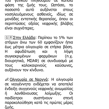
του γενικού πληθυσμού σε κάποια
φάση της ζωής τους. Ωστόσο, το
ποσοστό αυτό αυξάνεται στους
νοσηλευόμενους ασθενείς, ιδίως σε
μονάδες εντατικής θεραπείας, όπου οι
περιπτώσεις οξείας νεφρικής βλάβης
είναι συχνότερες.
🇬🇷
Στην Ελλάδα
: Περίπου το 5% των
ατόμων άνω των 60 εμφανίζουν ήπια
έως μέτρια ολιγουρία σε ετήσια βάση.
Η αφυδάτωση και η λήψη
συγκεκριμένων φαρμάκων (π.χ.
διουρητικά, ΜΣΑΦ) σε συνδυασμό με
τους καλοκαιρινούς καύσωνες,
αυξάνουν τον κίνδυνο.
👶
Ολιγουρία σε Νεογνά
: Η ολιγουρία
σε νεογέννητα ενδέχεται να αποτελεί
ένδειξη συγγενούς νεφρικής ανωμαλίας
ή λανθάνουσας λοίμωξης. Οι
παιδίατροι συστήνουν στενή
παρακολούθηση κατά τις πρώτες μέρες
ζωής.