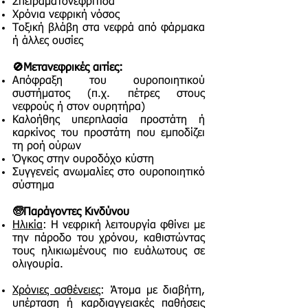
Σπειραματονεφρίτιδα
Χρόνια νεφρική νόσος
Τοξική βλάβη στα νεφρά από φάρμακα
ή άλλες ουσίες
🚫Μετανεφρικές αιτίες:
Απόφραξη του ουροποιητικού
συστήματος (π.χ. πέτρες στους
νεφρούς ή στον ουρητήρα)
Καλοήθης υπερπλασία προστάτη ή
καρκίνος του προστάτη που εμποδίζει
τη ροή ούρων
Όγκος στην ουροδόχο κύστη
Συγγενείς ανωμαλίες στο ουροποιητικό
σύστημα
🧓Παράγοντες Κινδύνου
Ηλικία
: Η νεφρική λειτουργία φθίνει με
την πάροδο του χρόνου, καθιστώντας
τους ηλικιωμένους πιο ευάλωτους σε
ολιγουρία.
Χρόνιες ασθένειες
: Άτομα με διαβήτη,
υπέρταση ή καρδιαγγειακές παθήσεις