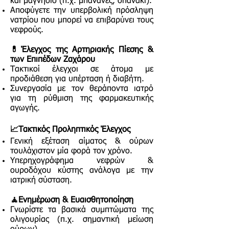
και μαγνήσιο (π.χ. μπανάνες, σπανάκι).
Αποφύγετε την υπερβολική πρόσληψη
νατρίου που μπορεί να επιβαρύνει τους
νεφρούς.
💊Έλεγχος της Αρτηριακής Πίεσης &
των Επιπέδων Ζαχάρου
Τακτικοί έλεγχοι σε άτομα με
προδιάθεση για υπέρταση ή διαβήτη.
Συνεργασία με τον θεράποντα ιατρό
για τη ρύθμιση της φαρμακευτικής
αγωγής.
📈Τακτικός Προληπτικός Έλεγχος
Γενική εξέταση αίματος & ούρων
τουλάχιστον μία φορά τον χρόνο.
Υπερηχογράφημα νεφρών &
ουροδόχου κύστης ανάλογα με την
ιατρική σύσταση.
🧘Ενημέρωση & Ευαισθητοποίηση
Γνωρίστε τα βασικά συμπτώματα της
ολιγουρίας (π.χ. σημαντική μείωση