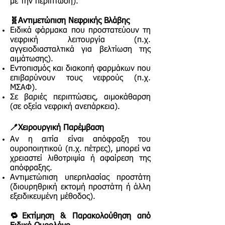
με την περίπτωση).
🧬Αντιμετώπιση Νεφρικής Βλάβης
Ειδικά φάρμακα που προστατεύουν τη
νεφρική λειτουργία (π.χ.
αγγειοδιασταλτικά για βελτίωση της
αιμάτωσης).
Εντοπισμός και διακοπή φαρμάκων που
επιβαρύνουν τους νεφρούς (π.χ.
ΜΣΑΦ).
Σε βαριές περιπτώσεις, αιμοκάθαρση
(σε οξεία νεφρική ανεπάρκεια).
🪥Χειρουργική Παρέμβαση
Αν η αιτία είναι απόφραξη του
ουροποιητικού (π.χ. πέτρες), μπορεί να
χρειαστεί λιθοτριψία ή αφαίρεση της
απόφραξης.
Αντιμετώπιση υπερπλασίας προστάτη
(διουρηθρική εκτομή προστάτη ή άλλη
εξειδικευμένη μέθοδος).
🔁Εκτίμηση & Παρακολούθηση από