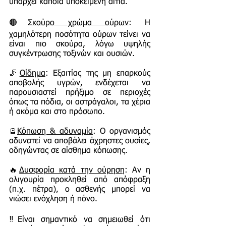
υπάρχει κάποια υποκείμενη αιτία.
🟤
Σκούρο χρώμα ούρων
: Η
χαμηλότερη ποσότητα ούρων τείνει να
είναι πιο σκούρα, λόγω υψηλής
συγκέντρωσης τοξινών και ουσιών.
🦵
Οίδημα
: Εξαιτίας της μη επαρκούς
αποβολής υγρών, ενδέχεται να
παρουσιαστεί πρήξιμο σε περιοχές
όπως τα πόδια, οι αστράγαλοι, τα χέρια
ή ακόμα και στο πρόσωπο.
🪫
Κόπωση & αδυναμία
: Ο οργανισμός
αδυνατεί να αποβάλει άχρηστες ουσίες,
οδηγώντας σε αίσθημα κόπωσης.
🔥
Δυσφορία κατά την ούρηση
: Αν η
ολιγουρία προκληθεί από απόφραξη
(π.χ. πέτρα), ο ασθενής μπορεί να
νιώσει ενόχληση ή πόνο.
‼️Είναι σημαντικό να σημειωθεί ότι