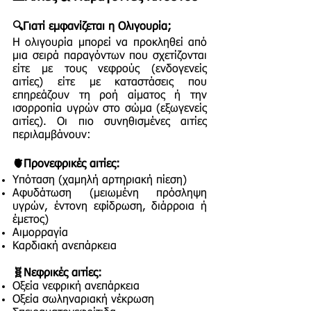
🔍Γιατί εμφανίζεται η Ολιγουρία;
Η ολιγουρία μπορεί να προκληθεί από
μια σειρά παραγόντων που σχετίζονται
είτε με τους νεφρούς (ενδογενείς
αιτίες) είτε με καταστάσεις που
επηρεάζουν τη ροή αίματος ή την
ισορροπία υγρών στο σώμα (εξωγενείς
αιτίες). Οι πιο συνηθισμένες αιτίες
περιλαμβάνουν:
🫀Προνεφρικές αιτίες:
Υπόταση (χαμηλή αρτηριακή πίεση)
Αφυδάτωση (μειωμένη πρόσληψη
υγρών, έντονη εφίδρωση, διάρροια ή
έμετος)
Αιμορραγία
Καρδιακή ανεπάρκεια
🧬Νεφρικές αιτίες:
Οξεία νεφρική ανεπάρκεια
Οξεία σωληναριακή νέκρωση