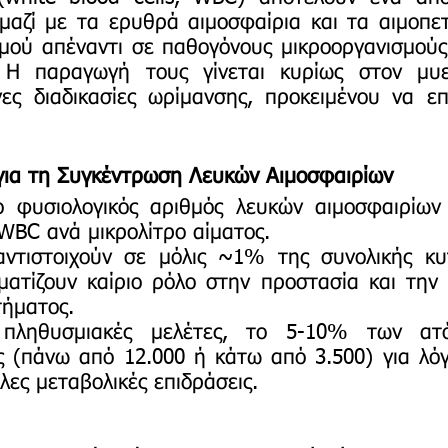
μαζί με τα ερυθρά αιμοσφαίρια και τα αιμοπετά
μού απέναντι σε παθογόνους μικροοργανισμούς 
. Η παραγωγή τους γίνεται κυρίως στον μυ
νες διαδικασίες ωρίμανσης, προκειμένου να ε
για τη Συγκέντρωση Λευκών Αιμοσφαιρίων
ο φυσιολογικός αριθμός λευκών αιμοσφαιρίων
 WBC ανά μικρολίτρο αίματος.
αντιστοιχούν σε μόλις ~1% της συνολικής κυ
ματίζουν καίριο ρόλο στην προστασία και την
τήματος.
πληθυσμιακές μελέτες, το 5-10% των ατό
ς (πάνω από 12.000 ή κάτω από 3.500) για λόγ
λλες μεταβολικές επιδράσεις.