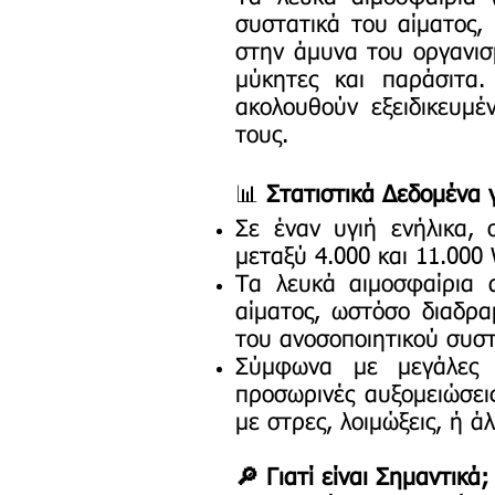
συστατικά του αίματος, 
στην άμυνα του οργανισ
μύκητες και παράσιτα
ακολουθούν εξειδικευμέ
τους.
📊
Στατιστικά Δεδομένα 
Σε έναν υγιή ενήλικα, 
μεταξύ 4.000 και 11.000
Τα λευκά αιμοσφαίρια 
αίματος, ωστόσο διαδρα
του ανοσοποιητικού συσ
Σύμφωνα με μεγάλες 
προσωρινές αυξομειώσει
με στρες, λοιμώξεις, ή ά
🔎 Γιατί είναι Σημαντικά;