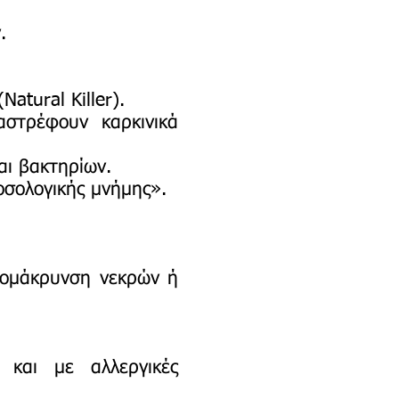
.
atural Killer).
αστρέφουν καρκινικά
αι βακτηρίων.
οσολογικής μνήμης».
απομάκρυνση νεκρών ή
 και με αλλεργικές