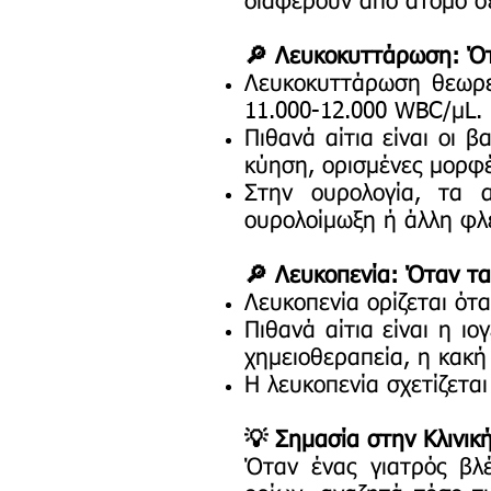
διαφέρουν από άτομο σ
🔎 Λευκοκυττάρωση: Ότ
Λευκοκυττάρωση θεωρεί
11.000-12.000 WBC/μL.
Πιθανά αίτια είναι οι 
κύηση, ορισμένες μορφές
Στην ουρολογία, τα 
ουρολοίμωξη ή άλλη φλ
🔎 Λευκοπενία: Όταν τα
Λευκοπενία ορίζεται ό
Πιθανά αίτια είναι η 
χημειοθεραπεία, η κακή
Η λευκοπενία σχετίζετα
💡 Σημασία στην Κλινικ
Όταν ένας γιατρός βλέ