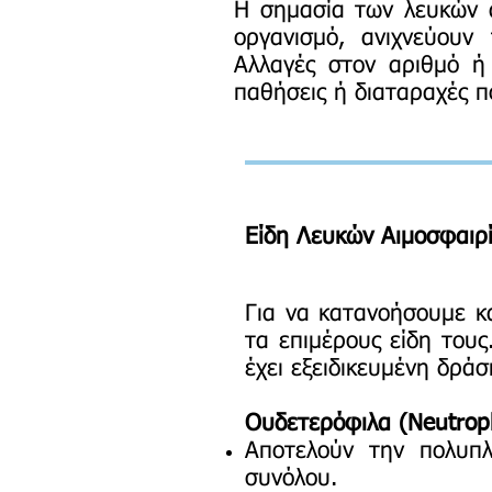
Η σημασία των λευκών α
οργανισμό, ανιχνεύουν 
Αλλαγές στον αριθμό ή
παθήσεις ή διαταραχές π
Είδη Λευκών Αιμοσφαιρί
Για να κατανοήσουμε κ
τα επιμέρους είδη του
έχει εξειδικευμένη δράσ
Ουδετερόφιλα (Neutroph
Αποτελούν την πολυπλ
συνόλου.