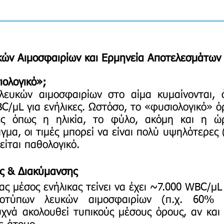
υκών Αιμοσφαιρίων και Ερμηνεία Αποτελεσμάτων
ιολογικό»;
 λευκών αιμοσφαιρίων στο αίμα κυμαίνονται,
C/μL για ενήλικες. Ωστόσο, το «φυσιολογικό» ό
ες όπως η ηλικία, το φύλο, ακόμη και η ώ
ιγμα, οι τιμές μπορεί να είναι πολύ υψηλότερες
είται παθολογικό.
ής & Διακύμανσης
ας μέσος ενήλικας τείνει να έχει ~7.000 WBC/μL
τύπων λευκών αιμοσφαιρίων (π.χ. 60% 
χνά ακολουθεί τυπικούς μέσους όρους, αν και ο