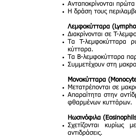
Ανταποκρίνονται πρώτα 
Η δράση τους περιλαμβ
Λεμφοκύτταρα (Lympho
Διακρίνονται σε T-λεμφ
Τα T-λεμφοκύτταρα ρυ
κύτταρα.
Τα B-λεμφοκύτταρα παρ
Συμμετέχουν στη μακρο
Μονοκύτταρα (Monocyte
Μετατρέπονται σε μακρο
Απαραίτητα στην αντίδ
φθαρμένων κυττάρων.
Ηωσινόφιλα (Eosinophil
Σχετίζονται κυρίως μ
αντιδράσεις.