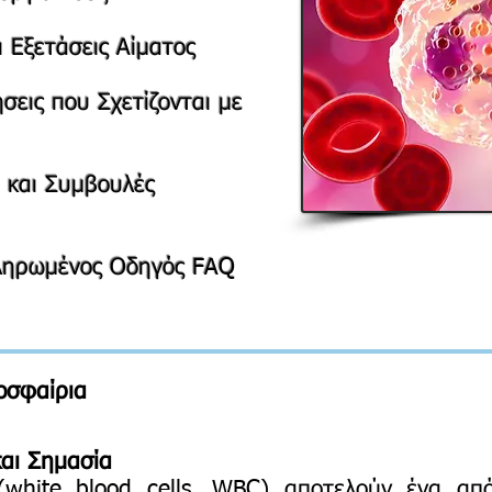
ι Εξετάσεις Αίματος
σεις που Σχετίζονται με
 και Συμβουλές
ληρωμένος Οδηγός FAQ
οσφαίρια
αι Σημασία
(white blood cells, WBC) αποτελούν ένα απ