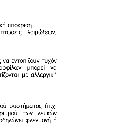
κή απόκριση.
τώσεις λοιμώξεων,
 να εντοπίζουν τυχόν
εροφίλων μπορεί να
ίζονται με αλλεργική
κού συστήματος (π.χ.
αριθμού των λευκών
ποδηλώνει φλεγμονή ή