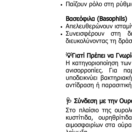
Παίζουν ρόλο στη ρύθμι
Βασεόφιλα (Basophils)
Απελευθερώνουν ισταμίν
Συνεισφέρουν στη δ
διευκολύνοντας τη δρά
💡Γιατί Πρέπει να Γνωρί
Η κατηγοριοποίηση των 
ανισορροπίες. Για π
υποδεικνύει βακτηριακ
αντίδραση ή παρασιτική
🩺 Σύνδεση με την Ουρ
Στο πλαίσιο της ουρολ
κυστίτιδα, ουρηθρίτι
αιμοσφαιρίων στα ούρα