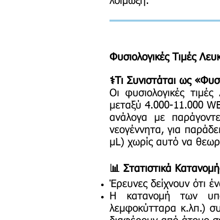
λοίμωξη.
Φυσιολογικές Τιμές Λε
⚕️Τι Συνιστάται ως «Φυσ
Οι φυσιολογικές τιμές
μεταξύ 4.000-11.000 WB
ανάλογα με παράγοντ
νεογέννητα, για παράδε
μL) χωρίς αυτό να θεωρ
📊 Στατιστικά Κατανομ
Έρευνες δείχνουν ότι έν
Η κατανομή των υπο
λεμφοκύτταρα κ.λπ.) συ