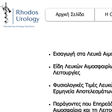
Αρχική Σελίδα
Η 
Εισαγωγή στα Λευκά Αιμ
Είδη Λευκών Αιμοσφαιρίω
Λειτουργίες
Φυσιολογικές Τιμές Λευκ
Ερμηνεία Αποτελεσμάτω
Παράγοντες που Επηρεάζ
Αιμοσφαίρια και τη Λειτ