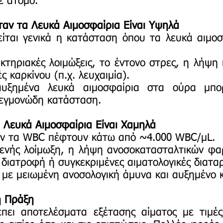
ε άτομο.
αν τα Λευκά Αιμοσφαίρια Είναι Υψηλά
ται γενικά η κατάσταση όπου τα λευκά αιμοσ
βακτηριακές λοιμώξεις, το έντονο στρες, η λήψη
 καρκίνου (π.χ. λευχαιμία).
αυξημένα λευκά αιμοσφαίρια στα ούρα μπο
εγμονώδη κατάσταση.
 Λευκά Αιμοσφαίρια Είναι Χαμηλά
ταν τα WBC πέφτουν κάτω από ~4.000 WBC/μL.
ιογενής λοίμωξη, η λήψη ανοσοκατασταλτικών φ
 διατροφή ή συγκεκριμένες αιματολογικές διατα
ι με μειωμένη ανοσολογική άμυνα και αυξημένο 
ή Πράξη
πει αποτελέσματα εξέτασης αίματος με τιμές