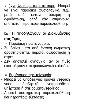
✔
Ίχνη λευκώματος στα ούρα
: Μπορεί
να είναι παροδικά φυσιολογικά, π.χ.,
μετά από έντονη άσκηση ή
αφυδάτωση, αλλά εάν επιμένουν,
απαιτείται περαιτέρω παρακολούθηση.
📉 Τι Υποδηλώνουν οι Διακυμάνσεις
στις Τιμές;
🔹
Παροδική πρωτεϊνουρία
:
Συμβαίνει μετά από έντονη σωματική
δραστηριότητα, πυρετό, αφυδάτωση ή
στρες.
Δεν αποτελεί ανησυχία αν οι τιμές
επιστρέψουν στα φυσιολογικά επίπεδα.
🔹
Εμμένουσα πρωτεϊνουρία
:
Μπορεί να υποδεικνύει χρόνια νεφρική
νόσο, διαβητική νεφροπάθεια,
υπέρταση ή σπειραματονεφρίτιδα.
Απαιτεί συστηματική παρακολούθηση
και περαιτέρω εξετάσεις.