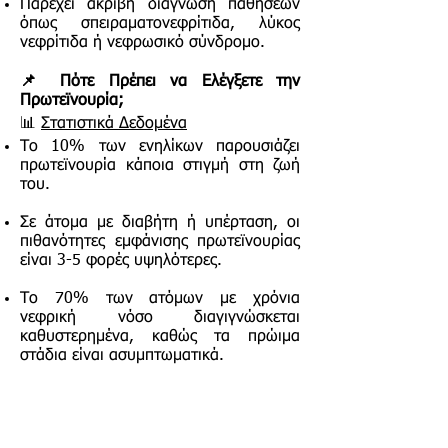
Παρέχει ακριβή διάγνωση παθήσεων
όπως σπειραματονεφρίτιδα, λύκος
νεφρίτιδα ή νεφρωσικό σύνδρομο.
📌 Πότε Πρέπει να Ελέγξετε την
Πρωτεϊνουρία;
📊
Στατιστικά Δεδομένα
Το 10% των ενηλίκων παρουσιάζει
πρωτεϊνουρία κάποια στιγμή στη ζωή
του.
Σε άτομα με διαβήτη ή υπέρταση, οι
πιθανότητες εμφάνισης πρωτεϊνουρίας
είναι 3-5 φορές υψηλότερες.
Το 70% των ατόμων με χρόνια
νεφρική νόσο διαγιγνώσκεται
καθυστερημένα, καθώς τα πρώιμα
στάδια είναι ασυμπτωματικά.
💡
Ελέγξτε τα ούρα σας εάν
:
🔹 Έχετε υψηλή αρτηριακή πίεση ή
σακχαρώδη διαβήτη.