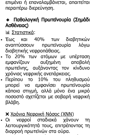
επιμένει ή επαναλαμβάνεται, απαιτείται
περαιτέρω διερεύνηση.
🔹 Παθολογική Πρωτεϊνουρία (Σημάδι
Ασθένειας)
📊
Στατιστικά
:
Έως και 40% των διαβητικών
αναπτύσσουν πρωτεϊνουρία λόγω
διαβητικής νεφροπάθειας.
Το 20% των ατόμων με υπέρταση
εμφανίζουν αυξημένη αποβολή
πρωτεΐνης, αυξάνοντας τον κίνδυνο
χρόνιας νεφρικής ανεπάρκειας.
Περίπου το 10% του πληθυσμού
μπορεί να εμφανίσει πρωτεϊνουρία
κάποια στιγμή, αλλά μόνο ένα μικρό
ποσοστό σχετίζεται με σοβαρή νεφρική
βλάβη.
❌
Χρόνια Νεφρική Νόσος (ΧΝΝ)
Οι νεφροί σταδιακά χάνουν τη
λειτουργικότητά τους, επιτρέποντας τη
διαρροή πρωτεϊνών στα ούρα.