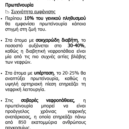
Πρωτεϊνουρία
📉
Συχνότητα εμφάνισης
Περίπου
10% του γενικού πληθυσμού
θα εμφανίσει πρωτεϊνουρία κάποια
στιγμή στη ζωή του.
Στα άτομα με
σακχαρώδη διαβήτη
, το
ποσοστό αυξάνεται στο
30-40%
,
καθώς η διαβητική νεφροπάθεια είναι
μία από τις πιο συχνές αιτίες βλάβης
των νεφρών.
Στα άτομα με
υπέρταση
, το 20-25% θα
αναπτύξει πρωτεϊνουρία, καθώς η
υψηλή αρτηριακή πίεση επηρεάζει τη
νεφρική λειτουργία.
Στις
σοβαρές νεφροπάθειες
, η
πρωτεϊνουρία μπορεί να είναι
προάγγελος χρόνιας νεφρικής
ανεπάρκειας, η οποία επηρεάζει πάνω
από 850 εκατομμύρια ανθρώπους
παγκοσμίως.