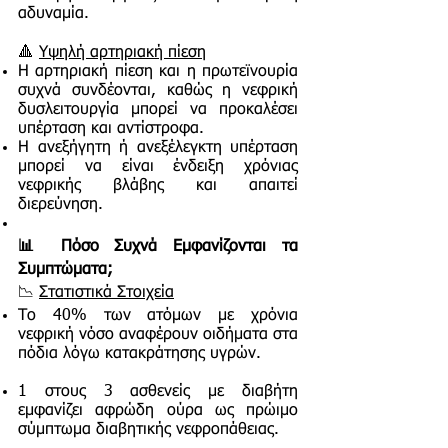
αδυναμία.
🔺
Υψηλή αρτηριακή πίεση
Η αρτηριακή πίεση και η πρωτεϊνουρία
συχνά συνδέονται, καθώς η νεφρική
δυσλειτουργία μπορεί να προκαλέσει
υπέρταση και αντίστροφα.
Η ανεξήγητη ή ανεξέλεγκτη υπέρταση
μπορεί να είναι ένδειξη χρόνιας
νεφρικής βλάβης και απαιτεί
διερεύνηση.
📊 Πόσο Συχνά Εμφανίζονται τα
Συμπτώματα;
📉
Στατιστικά Στοιχεία
Το 40% των ατόμων με χρόνια
νεφρική νόσο αναφέρουν οιδήματα στα
πόδια λόγω κατακράτησης υγρών.
1 στους 3 ασθενείς με διαβήτη
εμφανίζει αφρώδη ούρα ως πρώιμο
σύμπτωμα διαβητικής νεφροπάθειας.