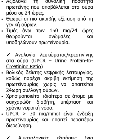
Αξιολογεί τη συνολική ποσότητα
πρωτεΐνης που αποβάλλεται στα ούρα
μέσα σε 24 ώρες.
Θεωρείται πιο ακριβής εξέταση από τη
γενική ούρων.
Τιμές άνω των 150 mg/24 ώρες
θεωρούνται ανώμαλες και
υποδηλώνουν πρωτεϊνουρία.
✔
Αναλογία λευκώματος/κρεατινίνης
στα ούρα (UPCR – Urine Protein-to-
Creatinine Ratio)
Βολικός δείκτης νεφρικής λειτουργίας,
καθώς παρέχει ακριβή εκτίμηση της
πρωτεϊνουρίας χωρίς να απαιτείται
24ωρη συλλογή ούρων.
Χρησιμοποιείται ιδιαίτερα σε άτομα με
σακχαρώδη διαβήτη, υπέρταση και
χρόνια νεφρική νόσο.
UPCR > 30 mg/mmol είναι ένδειξη
πρωτεϊνουρίας και απαιτεί περαιτέρω
διερεύνηση.
✔
Αιματολογικές εξετάσεις (για