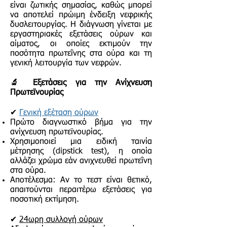
είναι ζωτικής σημασίας, καθώς μπορεί
να αποτελεί πρώιμη ένδειξη νεφρικής
δυσλειτουργίας. Η διάγνωση γίνεται με
εργαστηριακές εξετάσεις ούρων και
αίματος, οι οποίες εκτιμούν την
ποσότητα πρωτεΐνης στα ούρα και τη
γενική λειτουργία των νεφρών.
🔬 Εξετάσεις για την Ανίχνευση
Πρωτεϊνουρίας
✔
Γενική εξέταση ούρων
Πρώτο διαγνωστικό βήμα για την
ανίχνευση πρωτεϊνουρίας.
Χρησιμοποιεί μια ειδική ταινία
μέτρησης (dipstick test), η οποία
αλλάζει χρώμα εάν ανιχνευθεί πρωτεΐνη
στα ούρα.
Αποτέλεσμα: Αν το τεστ είναι θετικό,
απαιτούνται περαιτέρω εξετάσεις για
ποσοτική εκτίμηση.
✔
24ωρη συλλογή ούρων