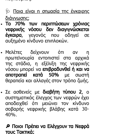
🩺
Ποια είναι η σημασία της έγκαιρης
διάγνωσης
;
Το 70% των περιπτώσεων χρόνιας
νεφρικής νόσου δεν διαγιγνώσκεται
έγκαιρα
, γεγονός που οδηγεί σε
αυξημένο κίνδυνο επιπλοκών.
Μελέτες δείχνουν ότι αν η
πρωτεϊνουρία εντοπιστεί στα αρχικά
της στάδια, η εξέλιξη της νεφρικής
νόσου μπορεί να
επιβραδυνθεί ή και να
αποτραπεί κατά 50%
με σωστή
θεραπεία και αλλαγές στον τρόπο ζωής.
Σε ασθενείς με
διαβήτη τύπου 2
, ο
συστηματικός έλεγχος των νεφρών έχει
αποδειχθεί ότι μειώνει τον κίνδυνο
σοβαρής νεφρικής βλάβης κατά 30-
40%.
🔎 Ποιοι Πρέπει να Ελέγχουν τα Νεφρά
τους Τακτικά;