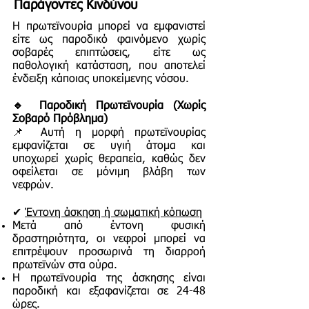
Παράγοντες Κινδύνου
Η πρωτεϊνουρία μπορεί να εμφανιστεί
είτε ως παροδικό φαινόμενο χωρίς
σοβαρές επιπτώσεις, είτε ως
παθολογική κατάσταση, που αποτελεί
ένδειξη κάποιας υποκείμενης νόσου.
🔹 Παροδική Πρωτεϊνουρία (Χωρίς
Σοβαρό Πρόβλημα)
📌 Αυτή η μορφή πρωτεϊνουρίας
εμφανίζεται σε υγιή άτομα και
υποχωρεί χωρίς θεραπεία, καθώς δεν
οφείλεται σε μόνιμη βλάβη των
νεφρών.
✔
Έντονη άσκηση ή σωματική κόπωση
Μετά από έντονη φυσική
δραστηριότητα, οι νεφροί μπορεί να
επιτρέψουν προσωρινά τη διαρροή
πρωτεϊνών στα ούρα.
Η πρωτεϊνουρία της άσκησης είναι
παροδική και εξαφανίζεται σε 24-48
ώρες.