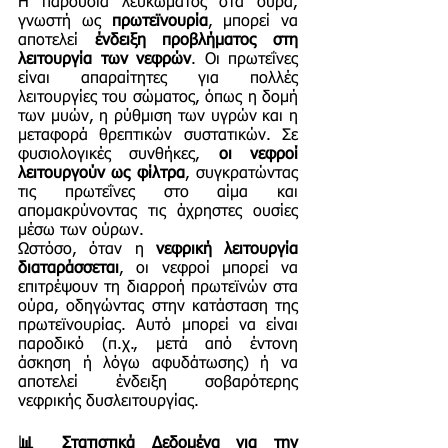
Η παρουσία λευκώματος στα ούρα,
γνωστή ως
πρωτεϊνουρία
, μπορεί να
αποτελεί
ένδειξη προβλήματος στη
λειτουργία των νεφρών
. Οι πρωτεΐνες
είναι απαραίτητες για πολλές
λειτουργίες του σώματος, όπως η δομή
των μυών, η ρύθμιση των υγρών και η
μεταφορά θρεπτικών συστατικών. Σε
φυσιολογικές συνθήκες,
οι νεφροί
λειτουργούν ως φίλτρα
, συγκρατώντας
τις πρωτεΐνες στο αίμα και
απομακρύνοντας τις άχρηστες ουσίες
μέσω των ούρων.
Ωστόσο, όταν η
νεφρική λειτουργία
διαταράσσεται
, οι νεφροί μπορεί να
επιτρέψουν τη διαρροή πρωτεϊνών στα
ούρα, οδηγώντας στην κατάσταση της
πρωτεϊνουρίας. Αυτό μπορεί να είναι
παροδικό (π.χ., μετά από έντονη
άσκηση ή λόγω αφυδάτωσης) ή να
αποτελεί ένδειξη σοβαρότερης
νεφρικής δυσλειτουργίας.
📊 Στατιστικά Δεδομένα για την