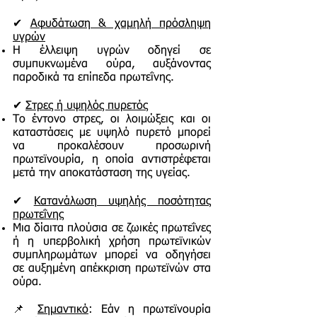
✔
Αφυδάτωση & χαμηλή πρόσληψη
υγρών
Η έλλειψη υγρών οδηγεί σε
συμπυκνωμένα ούρα, αυξάνοντας
παροδικά τα επίπεδα πρωτεΐνης.
✔
Στρες ή υψηλός πυρετός
Το έντονο στρες, οι λοιμώξεις και οι
καταστάσεις με υψηλό πυρετό μπορεί
να προκαλέσουν προσωρινή
πρωτεϊνουρία, η οποία αντιστρέφεται
μετά την αποκατάσταση της υγείας.
✔
Κατανάλωση υψηλής ποσότητας
πρωτεΐνης
Μια δίαιτα πλούσια σε ζωικές πρωτεΐνες
ή η υπερβολική χρήση πρωτεϊνικών
συμπληρωμάτων μπορεί να οδηγήσει
σε αυξημένη απέκκριση πρωτεϊνών στα
ούρα.
📌
Σημαντικό
: Εάν η πρωτεϊνουρία