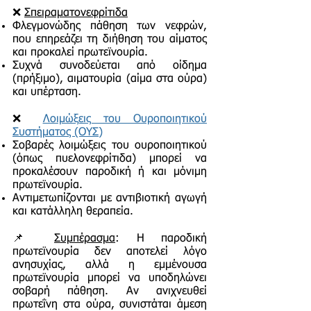
❌
Σπειραματονεφρίτιδα
Φλεγμονώδης πάθηση των νεφρών,
που επηρεάζει τη διήθηση του αίματος
και προκαλεί πρωτεϊνουρία.
Συχνά συνοδεύεται από οίδημα
(πρήξιμο), αιματουρία (αίμα στα ούρα)
και υπέρταση.
❌
Λοιμώξεις του Ουροποιητικού
Συστήματος (ΟΥΣ)
Σοβαρές λοιμώξεις του ουροποιητικού
(όπως πυελονεφρίτιδα) μπορεί να
προκαλέσουν παροδική ή και μόνιμη
πρωτεϊνουρία.
Αντιμετωπίζονται με αντιβιοτική αγωγή
και κατάλληλη θεραπεία.
📌
Συμπέρασμα
: Η παροδική
πρωτεϊνουρία δεν αποτελεί λόγο
ανησυχίας, αλλά η εμμένουσα
πρωτεϊνουρία μπορεί να υποδηλώνει
σοβαρή πάθηση. Αν ανιχνευθεί
πρωτεΐνη στα ούρα, συνιστάται άμεση