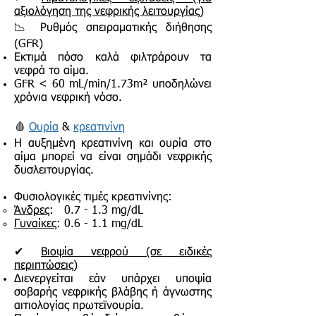
αξιολόγηση της νεφρικής λειτουργίας)
📉 Ρυθμός σπειραματικής διήθησης
(GFR)
Εκτιμά πόσο καλά φιλτράρουν τα
νεφρά το αίμα.
GFR < 60 mL/min/1.73m² υποδηλώνει
χρόνια νεφρική νόσο.
🩸
Ουρία
&
κρεατινίνη
Η αυξημένη κρεατινίνη και ουρία στο
αίμα μπορεί να είναι σημάδι νεφρικής
δυσλειτουργίας.
Φυσιολογικές τιμές κρεατινίνης:
Άνδρες
: 0.7 - 1.3 mg/dL
Γυναίκες
: 0.6 - 1.1 mg/dL
✔
Βιοψία νεφρού (σε ειδικές
περιπτώσεις)
Διενεργείται εάν υπάρχει υποψία
σοβαρής νεφρικής βλάβης ή άγνωστης
αιτιολογίας πρωτεϊνουρία.