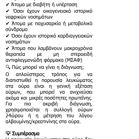
✔ Άτομα με διαβήτη ή υπέρταση
✔ Όσοι έχουν οικογενειακό ιστορικό
νεφρικών νοσημάτων
✔ Άτομα με παχυσαρκία ή μεταβολικό
σύνδρομο
✔ Όσοι έχουν ιστορικό καρδιαγγειακών
νοσημάτων
✔ Άτομα που λαμβάνουν μακροχρόνια
θεραπεία με μη στεροειδή
αντιφλεγμονώδη φάρμακα (ΜΣΑΦ)
🔍 Πώς μπορεί να γίνει η διάγνωση;
Ο απλούστερος τρόπος για να
διαπιστωθεί η παρουσία λευκώματος
στα ούρα είναι η γενική εξέταση
ούρων, που μπορεί να ανιχνεύσει
ακόμα και μικρές ποσότητες πρωτεΐνης.
Για πιο ακριβή διάγνωση,
χρησιμοποιείται η συλλογή ούρων
24ώρου ή η μέτρηση του λόγου
αλβουμίνης/κρεατινίνης στα ούρα.
💡 Συμπέρασμα