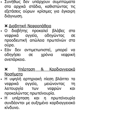
Συνήθως δεν υπάρχουν συμπτώματα
στα αρχικά στάδια, καθιστώντας τις
εξετάσεις ούρων κρίσιμες για έγκαιρη
διάγνωση.
❌
Διαβητική Νεφροπάθεια
Ο διαβήτης προκαλεί βλάβες στα
νεφρικά αγγεία, οδηγώντας σε
προοδευτική απώλεια πρωτεϊνών στα
ούρα.
Εάν δεν αντιμετωπιστεί, μπορεί να
οδηγήσει σε χρόνια νεφρική
ανεπάρκεια.
❌
Υπέρταση & Καρδιαγγειακά
Νοσήματα
Η υψηλή αρτηριακή πίεση βλάπτει τα
νεφρικά αγγεία, μειώνοντας τη
λειτουργία των νεφρών και
προκαλώντας πρωτεϊνουρία.
Η υπέρταση και η πρωτεϊνουρία
συνδέονται με αυξημένο καρδιαγγειακό
κίνδυνο.