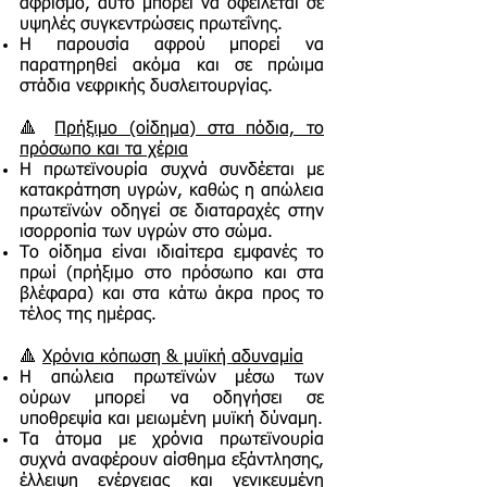
αφρισμό, αυτό μπορεί να οφείλεται σε
υψηλές συγκεντρώσεις πρωτεΐνης.
Η παρουσία αφρού μπορεί να
παρατηρηθεί ακόμα και σε πρώιμα
στάδια νεφρικής δυσλειτουργίας.
🔺
Πρήξιμο (οίδημα) στα πόδια, το
πρόσωπο και τα χέρια
Η πρωτεϊνουρία συχνά συνδέεται με
κατακράτηση υγρών, καθώς η απώλεια
πρωτεϊνών οδηγεί σε διαταραχές στην
ισορροπία των υγρών στο σώμα.
Το οίδημα είναι ιδιαίτερα εμφανές το
πρωί (πρήξιμο στο πρόσωπο και στα
βλέφαρα) και στα κάτω άκρα προς το
τέλος της ημέρας.
🔺
Χρόνια κόπωση & μυϊκή αδυναμία
Η απώλεια πρωτεϊνών μέσω των
ούρων μπορεί να οδηγήσει σε
υποθρεψία και μειωμένη μυϊκή δύναμη.
Τα άτομα με χρόνια πρωτεϊνουρία
συχνά αναφέρουν αίσθημα εξάντλησης,
έλλειψη ενέργειας και γενικευμένη