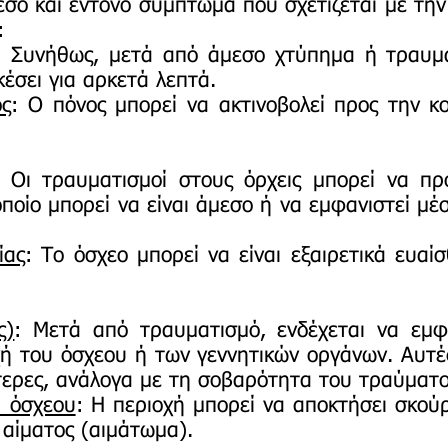
μεσο και έντονο σύμπτωμα που σχετίζεται με τη
:
: Συνήθως, μετά από άμεσο χτύπημα ή τραυματ
κέσει για αρκετά λεπτά.
ος
: Ο πόνος μπορεί να ακτινοβολεί προς την κο
: Οι τραυματισμοί στους όρχεις μπορεί να πρ
οποίο μπορεί να είναι άμεσο ή να εμφανιστεί μέ
ίας
: Το όσχεο μπορεί να είναι εξαιρετικά ευα
ς)
: Μετά από τραυματισμό, ενδέχεται να εμ
ή του όσχεου ή των γεννητικών οργάνων. Αυτές 
τερες, ανάλογα με τη σοβαρότητα του τραύματο
 όσχεου
: Η περιοχή μπορεί να αποκτήσει σκο
αίματος (αιμάτωμα).