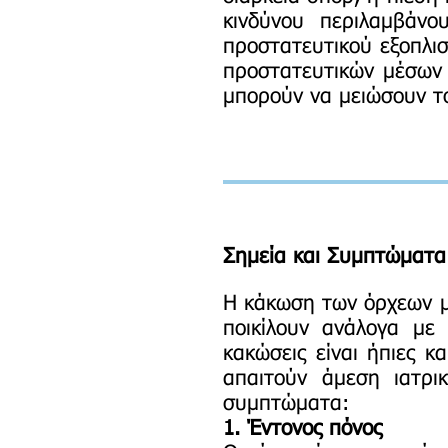
κινδύνου περιλαμβάν
προστατευτικού εξοπλι
προστατευτικών μέσων 
μπορούν να μειώσουν τ
Σημεία και Συμπτώματ
Η κάκωση των όρχεων μ
ποικίλουν ανάλογα με
κακώσεις είναι ήπιες κ
απαιτούν άμεση ιατρι
συμπτώματα:
1. Έντονος πόνος