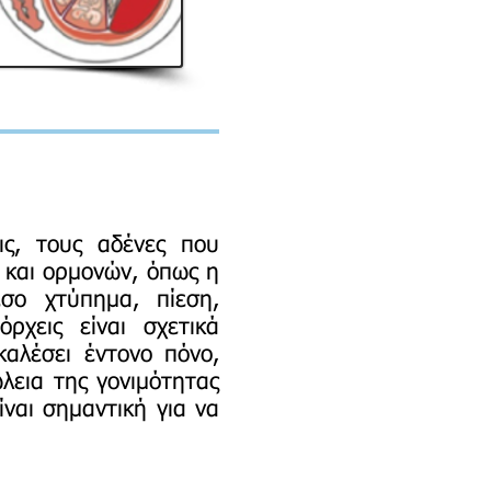
ς, τους αδένες που
 και ορμονών, όπως η
σο χτύπημα, πίεση,
ρχεις είναι σχετικά
αλέσει έντονο πόνο,
λεια της γονιμότητας
ίναι σημαντική για να