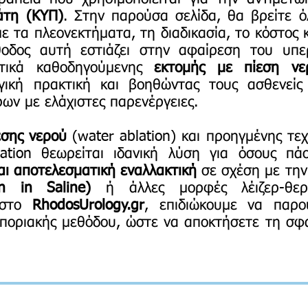
άτη (ΚΥΠ)
. Στην παρούσα σελίδα, θα βρείτε ό
με τα πλεονεκτήματα, τη διαδικασία, το κόστος
θοδος αυτή εστιάζει στην αφαίρεση του υπε
τικά καθοδηγούμενης
εκτομής με πίεση νε
γική πρακτική και βοηθώντας τους ασθενεί
ων με ελάχιστες παρενέργειες.
εσης νερού
(water ablation) και προηγμένης τε
ation θεωρείται ιδανική λύση για όσους π
ι αποτελεσματική εναλλακτική
σε σχέση με τη
on in Saline)
ή άλλες μορφές λέιζερ-θερα
 στο
RhodosUrology.gr
, επιδιώκουμε να παρο
ποριακής μεθόδου, ώστε να αποκτήσετε τη σφ