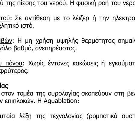
ύ της πίεσης του νερού. Η φυσική ροή του νερο
στού
: Σε αντίθεση με το λέιζερ ή την ηλεκτρ
χλητικό ιστό.
αβών
: Η μη χρήση υψηλής θερμότητας σημαίν
μεγάλο βαθμό, ανεπηρέαστος.
ύ πόνου
: Χωρίς έντονες κακώσεις ή εγκαύματ
αφρύτερος.
ίας
ς στον τομέα της ουρολογίας σκοπεύουν στη βε
ν επιπλοκών. Η Aquablation:
υταία λέξη της τεχνολογίας (ρομποτικά συστ