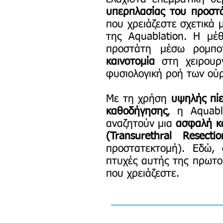
υπερπλασίας του προστ
που χρειάζεστε σχετικά 
της Aquablation. Η μέ
προστάτη μέσω ρομπο
καινοτομία
στη χειρουρ
φυσιολογική ροή των ούρ
Με τη χρήση
υψηλής πί
καθοδήγησης
, η Aquabl
αναζητούν μια
ασφαλή κα
(Transurethral Resecti
προστατεκτομή). Εδώ,
πτυχές αυτής της πρωτο
που χρειάζεστε.