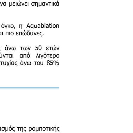
 να μειώνει σημαντικά
όγκο, η Aquablation
ι πιο επώδυνες.
ες άνω των 50 ετών
νται από λιγότερο
πιτυχίας άνω του 85%
ασμός της ρομποτικής