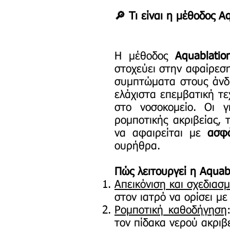
🔎 Τι είναι η μέθοδος A
Η μέθοδος
Aquablati
στοχεύει στην αφαίρεση
συμπτώματα στους άν
ελάχιστα επεμβατική τε
στο νοσοκομείο. Οι 
ρομποτικής ακριβείας, 
να αφαιρείται με
ασφ
ουρήθρα.
Πώς λειτουργεί η Aquab
Απεικόνιση και σχεδιασ
στον ιατρό να ορίσει με
Ρομποτική καθοδήγηση
τον πίδακα νερού ακριβε