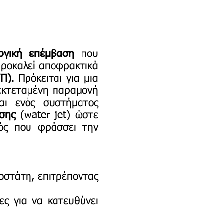
υργική επέμβαση
που
προκαλεί αποφρακτικά
ΥΠ)
. Πρόκειται για μια
 εκτεταμένη παραμονή
αι ενός συστήματος
σης
(water jet) ώστε
τός που φράσσει την
ροστάτη, επιτρέποντας
ες για να κατευθύνει