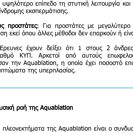
ε υψηλότερο επίπεδο τη στυτική λειτουργία και
ίνδρομης εκσπερμάτισης.
υς προστάτες
: Για προστάτες με μεγαλύτερο 
ση εκεί όπου άλλες μέθοδοι δεν επαρκούν ή είνα
Έρευνες έχουν δείξει ότι 1 στους 2 άνδρ
βαθμό ΚΥΠ. Αρκετοί από αυτούς επωφελού
σαν την Aquablation, η οποία έχει ποσοστό ε
μπτώματα της υπερπλασίας.
φυσική ροή της Aquablation
 πλεονεκτήματα της Aquablation είναι ο συνδυ