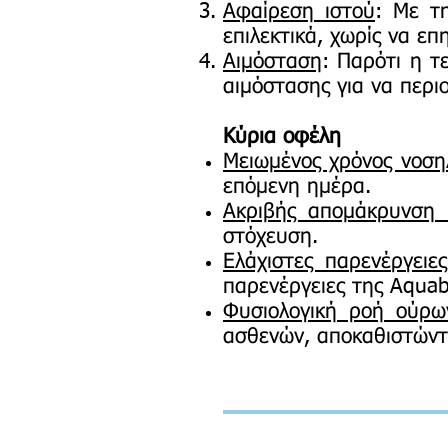
Αφαίρεση ιστού
: Με τ
επιλεκτικά, χωρίς να επ
Αιμόσταση
: Παρότι η τε
αιμόστασης για να περιο
Κύρια οφέλη
Μειωμένος χρόνος νοση
επόμενη ημέρα.
Ακριβής απομάκρυνση 
στόχευση.
Ελάχιστες παρενέργειες
παρενέργειες της Aquabl
Φυσιολογική ροή ούρω
ασθενών, αποκαθιστώντ