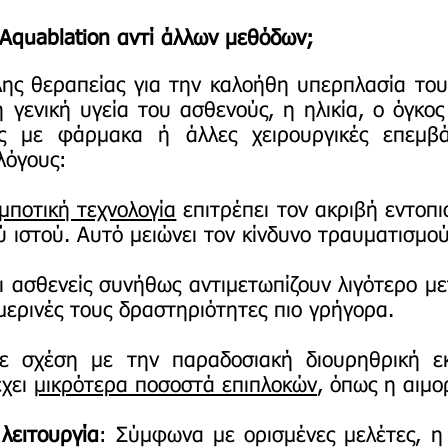
 Aquablation αντί άλλων μεθόδων;
λης θεραπείας για την καλοήθη υπερπλασία το
γενική υγεία του ασθενούς, η ηλικία, ο όγκος
ες με φάρμακα ή άλλες χειρουργικές επεμβά
 λόγους:
μποτική τεχνολογία
επιτρέπει τον ακριβή εντοπι
 ιστού. Αυτό μειώνει τον κίνδυνο τραυματισμού 
ι ασθενείς συνήθως αντιμετωπίζουν λιγότερο με
μερινές τους δραστηριότητες πιο γρήγορα.
Σε σχέση με την παραδοσιακή διουρηθρική ε
έχει
μικρότερα ποσοστά επιπλοκών
, όπως η αιμο
λειτουργία
: Σύμφωνα με ορισμένες μελέτες, η