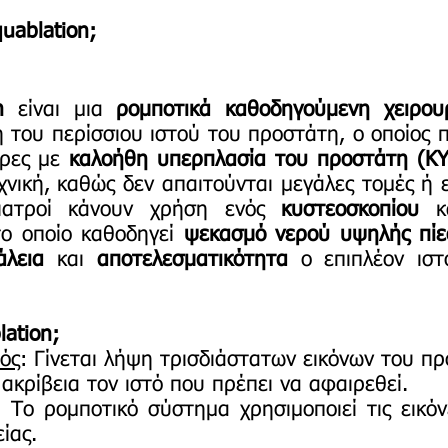
quablation;
on
είναι μια
ρομποτικά καθοδηγούμενη χειρο
 του περίσσιου ιστού του προστάτη, ο οποίος 
δρες με
καλοήθη υπερπλασία του προστάτη (Κ
χνική, καθώς δεν απαιτούνται μεγάλες τομές ή
γιατροί κάνουν χρήση ενός
κυστεοσκοπίου
κ
το οποίο καθοδηγεί
ψεκασμό νερού υψηλής πίε
άλεια
και
αποτελεσματικότητα
ο επιπλέον ισ
lation;
μός
: Γίνεται λήψη τρισδιάστατων εικόνων του π
 ακρίβεια τον ιστό που πρέπει να αφαιρεθεί.
: Το ρομποτικό σύστημα χρησιμοποιεί τις εικόν
ίας.