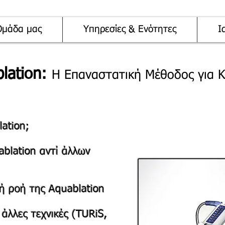
Ομάδα μας
Υπηρεσίες & Ενότητες
Ι
lation:
Η Επαναστατική Μέθοδος για 
lation;
ablation αντί άλλων
κή ροή της Aquablation
άλλες τεχνικές (TURiS,