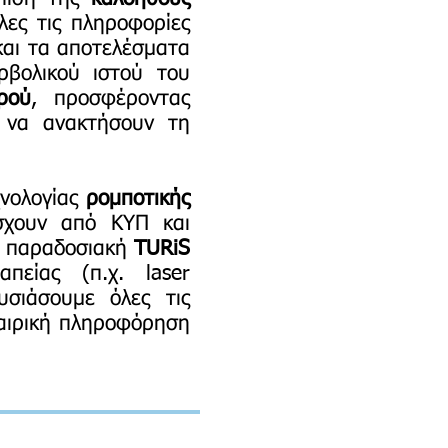
λες τις πληροφορίες
 και τα αποτελέσματα
ρβολικού ιστού του
ρού
, προσφέροντας
ς να ανακτήσουν τη
χνολογίας
ρομποτικής
άσχουν από ΚΥΠ και
ν παραδοσιακή
TURiS
πείας (π.χ. laser
υσιάσουμε όλες τις
αιρική πληροφόρηση