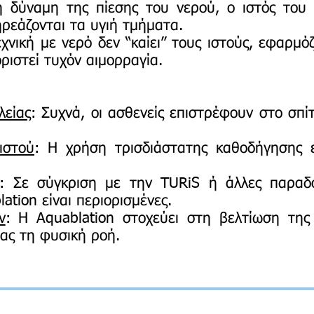
η δύναμη της πίεσης του νερού, ο ιστός του 
ηρεάζονται τα υγιή τμήματα.
χνική με νερό δεν “καίει” τους ιστούς, εφαρμόζο
ριστεί τυχόν αιμορραγία.
λείας
: Συχνά, οι ασθενείς επιστρέφουν στο σπίτ
ιστού
: Η χρήση τρισδιάστατης καθοδήγησης ε
: Σε σύγκριση με την TURiS ή άλλες παραδο
ation είναι περιορισμένες.
ν
: Η Aquablation στοχεύει στη βελτίωση της
ας τη φυσική ροή.