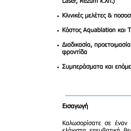
Laser, Rezūm κ.λπ.)
Κλινικές μελέτες & ποσοσ
Κόστος Aquablation και 
Διαδικασία, προετοιμασία
φροντίδα
Συμπεράσματα και επόμ
Εισαγωγή
Καλωσορίσατε σε έναν 
ελάχιστα επεμβατική θε