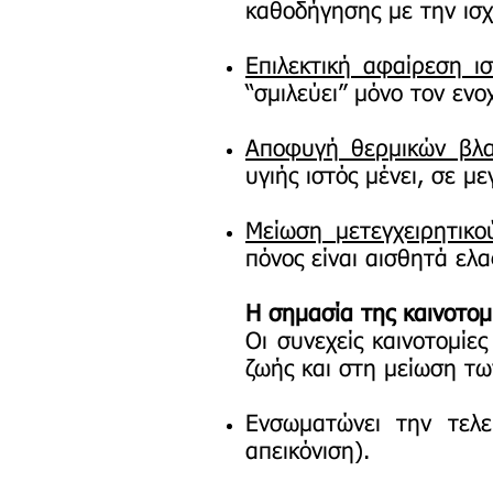
καθοδήγησης με την ισχ
Επιλεκτική αφαίρεση ι
“σμιλεύει” μόνο τον ενο
Αποφυγή θερμικών βλ
υγιής ιστός μένει, σε 
Μείωση μετεγχειρητικο
πόνος είναι αισθητά ελ
Η σημασία της καινοτομ
Οι συνεχείς καινοτομίε
ζωής και στη μείωση τω
Ενσωματώνει την τελε
απεικόνιση).