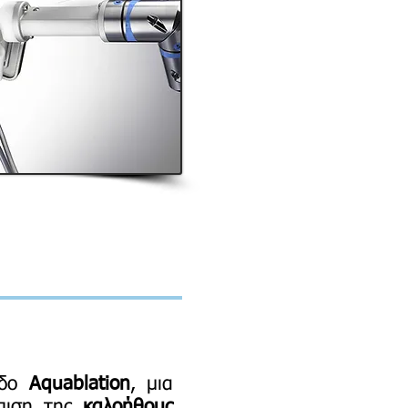
οδο
Aquablation
, μια
ώπιση της
καλοήθους