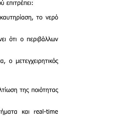
ύ επιτρέπει:
οκαυτηρίαση, το νερό
ει ότι ο περιβάλλων
α, ο μετεγχειρητικός
λτίωση της ποιότητας
ήματα και real-time