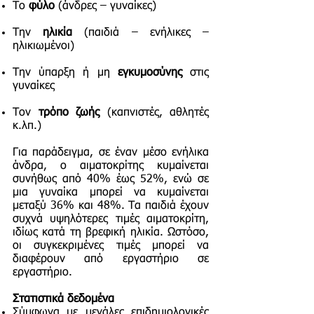
Το
φύλο
(άνδρες – γυναίκες)
Την
ηλικία
(παιδιά – ενήλικες –
ηλικιωμένοι)
Την ύπαρξη ή μη
εγκυμοσύνης
στις
γυναίκες
Τον
τρόπο ζωής
(καπνιστές, αθλητές
κ.λπ.)
Για παράδειγμα, σε έναν μέσο ενήλικα
άνδρα, ο αιματοκρίτης κυμαίνεται
συνήθως από 40% έως 52%, ενώ σε
μια γυναίκα μπορεί να κυμαίνεται
μεταξύ 36% και 48%. Τα παιδιά έχουν
συχνά υψηλότερες τιμές αιματοκρίτη,
ιδίως κατά τη βρεφική ηλικία. Ωστόσο,
οι συγκεκριμένες τιμές μπορεί να
διαφέρουν από εργαστήριο σε
εργαστήριο.
Στατιστικά δεδομένα
Σύμφωνα με μεγάλες επιδημιολογικές