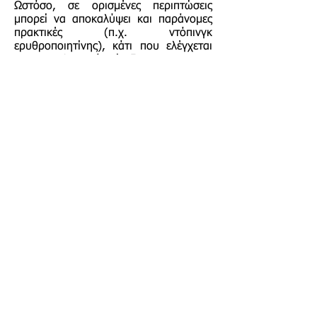
Ωστόσο, σε ορισμένες περιπτώσεις
μπορεί να αποκαλύψει και παράνομες
πρακτικές (π.χ. ντόπινγκ
ερυθροποιητίνης), κάτι που ελέγχεται
σε επαγγελματικό επίπεδο.
Συσχέτιση με καρδιαγγειακά:
Μια μετα-ανάλυση σε ευρωπαϊκό
επίπεδο (με περισσότερους από 20.000
συμμετέχοντες) έδειξε πως υψηλός
αιματοκρίτης σχετίζεται με αυξημένο
κίνδυνο καρδιαγγειακών συμβαμάτων.
Η διατήρηση της σωστής ισορροπίας
θεωρείται ουσιώδης για τη
μακροπρόθεσμη υγεία.
Χρόνια νεφρική νόσος:
Σύμφωνα με έρευνες, οι ασθενείς με
χρόνια νεφρική νόσο εμφανίζουν
συχνά μειωμένα επίπεδα αιματοκρίτη
(δηλαδή αναιμία), λόγω περιορισμένης
παραγωγής ερυθροποιητίνης από τους
νεφρούς. Η ανάταξη του αιματοκρίτη
(συνήθως με εξωγενή ερυθροποιητίνη