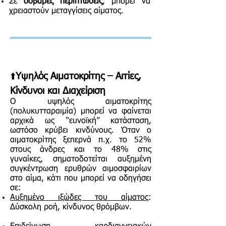
Σε
σοβαρές περιπτώσεις
, μπορεί να
χρειαστούν μεταγγίσεις αίματος.
⬆️
Υψηλός Αιματοκρίτης – Αιτίες,
Κίνδυνοι και Διαχείριση
Ο υψηλός αιματοκρίτης
(πολυκυτταραιμία) μπορεί να φαίνεται
αρχικά ως “ευνοϊκή” κατάσταση,
ωστόσο κρύβει κινδύνους. Όταν ο
αιματοκρίτης ξεπερνά π.χ. το 52%
στους άνδρες και το 48% στις
γυναίκες, σηματοδοτείται αυξημένη
συγκέντρωση ερυθρών αιμοσφαιρίων
στο αίμα, κάτι που μπορεί να οδηγήσει
σε:
Αυξημένο ιξώδες του αίματος
:
Δύσκολη ροή, κίνδυνος θρόμβων.