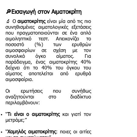
🔎Εισαγωγή στον Αιματοκρίτη
🔬 Ο
αιματοκρίτης
είναι μία από τις πιο
συνηθισμένες αιματολογικές εξετάσεις
που πραγματοποιούνται σε ένα απλό
αιμοληπτικό τεστ. Απεικονίζει το
ποσοστό (%) των ερυθρών
αιμοσφαιρίων σε σχέση με τον
συνολικό όγκο αίματος. Για
παράδειγμα, ένας αιματοκρίτης 40%
δείχνει ότι το 40% του όγκου του
αίματος αποτελείται από ερυθρά
αιμοσφαίρια.
Οι ερωτήσεις που συνήθως
αναζητούνται στο διαδίκτυο
περιλαμβάνουν:
“
Τι είναι ο αιματοκρίτης
και γιατί τον
μετράμε;”
“
Χαμηλός αιματοκρίτης
: ποιες οι αιτίες