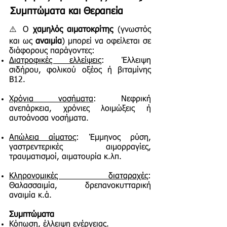
Συμπτώματα και Θεραπεία
⚠️ Ο
χαμηλός αιματοκρίτης
(γνωστός
και ως
αναιμία
) μπορεί να οφείλεται σε
διάφορους παράγοντες:
Διατροφικές ελλείψεις
: Έλλειψη
σιδήρου, φολικού οξέος ή βιταμίνης
Β12.
Χρόνια νοσήματα
: Νεφρική
ανεπάρκεια, χρόνιες λοιμώξεις ή
αυτοάνοσα νοσήματα.
Απώλεια αίματος
: Έμμηνος ρύση,
γαστρεντερικές αιμορραγίες,
τραυματισμοί, αιματουρία κ.λπ.
Κληρονομικές διαταραχές
:
Θαλασσαιμία, δρεπανοκυτταρική
αναιμία κ.ά.
Συμπτώματα
Κόπωση, έλλειψη ενέργειας.