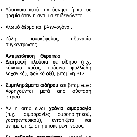
Δύσπνοια κατά την άσκηση ή και σε
ηρεμία όταν η αναιμία επιδεινώνεται.
Χλωμό δέρμα και βλεννογόνοι.
Ζάλη, πονοκέφαλος, αδυναμία
συγκέντρωσης.
Αντιμετώπιση – Θεραπεία
Διατροφή πλούσια σε σίδηρο
(π.χ.
κόκκινο κρέας, πράσινα φυλλώδη
λαχανικά), φολικό οξύ, βιταμίνη Β12.
Συμπληρώματα σιδήρου
και βιταμινών:
Χορηγούνται μετά από σύσταση
ιατρού.
Αν η αιτία είναι
χρόνια αιμορραγία
(π.χ. αιμορραγίες ουροποιητικού,
γαστρεντερικού), εντοπίζεται και
αντιμετωπίζεται η υποκείμενη νόσος.