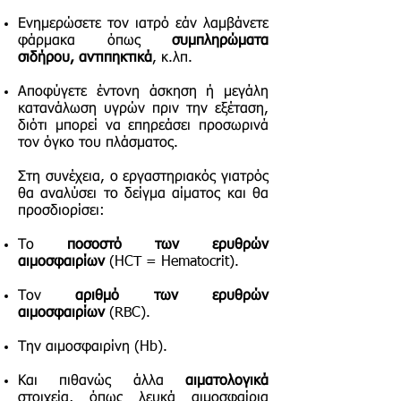
Ενημερώσετε τον ιατρό εάν λαμβάνετε
φάρμακα όπως
συμπληρώματα
σιδήρου, αντιπηκτικά
, κ.λπ.
Αποφύγετε έντονη άσκηση ή μεγάλη
κατανάλωση υγρών πριν την εξέταση,
διότι μπορεί να επηρεάσει προσωρινά
τον όγκο του πλάσματος.
Στη συνέχεια, ο εργαστηριακός γιατρός
θα αναλύσει το δείγμα αίματος και θα
προσδιορίσει:
Το
ποσοστό των ερυθρών
αιμοσφαιρίων
(HCT = Hematocrit).
Τον
αριθμό των ερυθρών
αιμοσφαιρίων
(RBC).
Την αιμοσφαιρίνη (Hb).
Και πιθανώς άλλα
αιματολογικά
στοιχεία, όπως λευκά αιμοσφαίρια