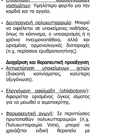
Επιδείνωση καρδιαγγειακών
νοσημάτων
: Υψηλότερο φορτίο για την
καρδιά και τα αγγεία.
Δευτερογενή πολυκυτταραιμία
: Μπορεί
να οφείλεται σε υποκείμενες παθήσεις,
όπως το κάπνισμα, ο υποαερισμός ή η
χρόνια πνευμονοπάθεια, αλλά και
ορισμένες ορμονολογικές διαταραχές
(π.χ. περίσσεια ερυθροποιητίνης).
Διαχείριση και θεραπευτική προσέγγιση
Αντιμετώπιση υποκείμενων αιτιών
(διακοπή καπνίσματος, καλύτερη
οξυγόνωση).
Ελεγχόμενη αφαίμαξη (phlebotomy)
:
Αφαιρείται ορισμένος όγκος αίματος
για να μειωθεί ο αιματοκρίτης.
Φαρμακευτική αγωγή
: Σε περιπτώσεις
πρωτοπαθών πολυκυτταραιμιών (π.χ.
Πολυκυτταραιμία Vera), μπορεί να
χρειάζεται ειδική θεραπεία με