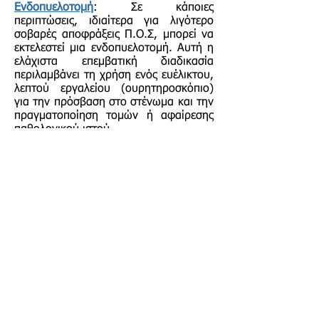
Ενδοπυελοτομή
: Σε κάποιες
περιπτώσεις, ιδιαίτερα για λιγότερο
σοβαρές αποφράξεις Π.Ο.Σ, μπορεί να
εκτελεστεί μια ενδοπυελοτομή. Αυτή η
ελάχιστα επεμβατική διαδικασία
περιλαμβάνει τη χρήση ενός ευέλικτου,
λεπτού εργαλείου (ουρητηροσκόπιο)
για την πρόσβαση στο στένωμα και την
πραγματοποίηση τομών ή αφαίρεσης
παθολογικού ιστού.
Τοποθέτηση Στεντ
: Σε καταστάσεις
έκτακτης ανάγκης ή για ασθενείς που
δεν είναι υποψήφιοι για χειρουργική
επέμβαση, μπορεί να τοποθετηθεί ένα
προσωρινό ή μόνιμο στεντ για τη
διατήρηση της ομλής αποβολής των
ούρων. Ωστόσο, τα στεντ δεν
θεωρούνται συνήθως οριστική
θεραπεία και μπορεί να συνδέονται με
επιπλοκές.
Νεφρεκτομή
: Σε σπάνιες και σοβαρές
περιπτώσεις όπου ο πάσχοντας νεφρός
είναι μη λειτουργικός και προκαλεί