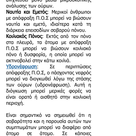
ανιχνευθεί μόνο μέσω μικροσκοπικής
ανάλυσης των ούρων.
Ναυτία και Εμετός
: Μερικοί άνθρωποι
με απόφραξη Π.Ο.Σ μπορεί να βιώσουν
ναυτία και εμετό, ιδιαίτερα κατά τη
διάρκεια επεισοδίων σοβαρού πόνου.
Κοιλιακός Πόνος
: Εκτός από τον πόνο
στα πλευρά, τα άτομα με απόφραξη
Π.Ο.Σ μπορεί να βιώσουν κοιλιακό
πόνο ή δυσφορία, η οποία μπορεί να
ακτινοβολεί στην κάτω κοιλιά.
Υδρονέφρωση
: Σε περιπτώσεις
απόφραξης Π.Ο.Σ, ο πάσχοντας νεφρός
μπορεί να διογκωθεί λόγω της στάσης
των ούρων (υδρονέφρωση). Αυτή η
διόγκωση μπορεί μερικές φορές να
είναι ορατό ή αισθητό στην κοιλιακή
περιοχή.
Είναι σημαντικό να σημειωθεί ότι η
σοβαρότητα και η παρουσία αυτών των
συμπτωμάτων μπορεί να διαφέρει από
άτομο σε άτομο. Σε κάποιες