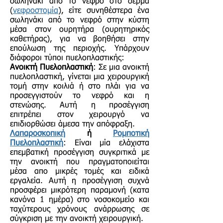
σωληνάκι από το νεφρό στο δέρμα
(
νεφροστομία
), είτε συνηθέστερα ένα
σωληνάκι από το νεφρό στην κύστη
μέσα στον ουρητήρα (ουρητηρικός
καθετήρας), για να βοηθήσει στην
επούλωση της περιοχής. Υπάρχουν
διάφοροι τύποι πυελοπλαστικής:
Ανοικτή Πυελοπλαστική
: Σε μια ανοικτή
πυελοπλαστική, γίνεται μια χειρουργική
τομή στην κοιλιά ή στο πλάι για να
προσεγγιστούν το νεφρό και η
στενώσης. Αυτή η προσέγγιση
επιτρέπει στον χειρουργό να
επιδιορθώσει άμεσα την απόφραξη.
Λαπαροσκοπική
ή
Ρομποτική
Πυελοπλαστική
: Είναι μία ελάχιστα
επεμβατική προσέγγιση συγκριτικά με
την ανοικτή που πραγματοποιείται
μέσα απο μικρές τομές και ειδικά
εργαλεία. Αυτή η προσέγγιση συχνά
προσφέρει μικρότερη παραμονή (κατα
κανόνα 1 ημέρα) στο νοσοκομείο και
ταχύτερους χρόνους ανάρρωσης σε
σύγκριση με την ανοικτή χειρουργική.