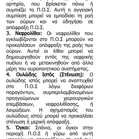
αρτηρία, που βρίσκεται πάνω ή
συμπιέζει το Π.Ο.Σ. Αυτή η αγγειακή
συμπίεση μπορεί να εμποδίσει τη ροή
των ούρων και να οδηγήσει σε
απόφραξη Π.Ο.Σ.
3. Νεφρολίθοι:
Οι νεφρολίθοι που
εγκλωβίζονται στο Π.Ο.Σ μπορούν να
προκαλέσουν απόφραξη της ροής των
ούρων. Αυτοί οι λίθοι μπορεί να
δημιουργηθούν εντός της νεφρικής
πυέλου ή να μετακινηθούν από άλλα
μέρη του ουροποιητικού συστήματος.
4. Ουλώδης Ιστός (Στένωση):
Ο
ουλώδης ιστός μπορεί να αναπτυχθεί
στο Π.Ο.Σ λόγω διαφόρων
παραγόντων, συμπεριλαμβανομένων
προηγούμενων χειρουργικών
επεμβάσεων, νεφρολιθίασης, ή
λοιμώξεων. Η σχηματισμός του
ουλώδους ιστού μπορεί να προκαλέσει
στένωση ή μερική απόφραξη.
5. Όγκοι:
Σπάνια, οι όγκοι στην
περιοχή Π.Ο.Σ ή γύρω από αυτή