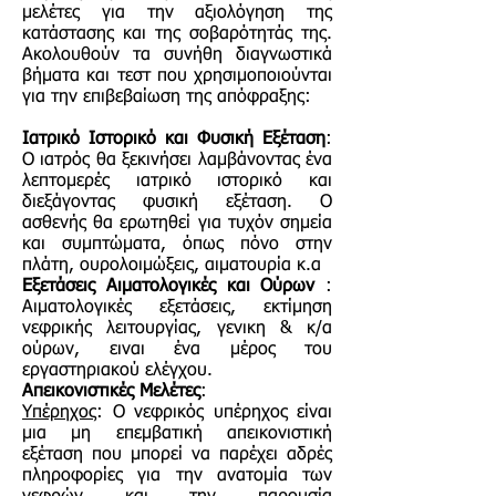
μελέτες για την αξιολόγηση της
κατάστασης και της σοβαρότητάς της.
Ακολουθούν τα συνήθη διαγνωστικά
βήματα και τεστ που χρησιμοποιούνται
για την επιβεβαίωση της απόφραξης:
Ιατρικό Ιστορικό και Φυσική Εξέταση
:
Ο ιατρός θα ξεκινήσει λαμβάνοντας ένα
λεπτομερές ιατρικό ιστορικό και
διεξάγοντας φυσική εξέταση. Ο
ασθενής θα ερωτηθεί για τυχόν σημεία
και συμπτώματα, όπως πόνο στην
πλάτη, ουρολοιμώξεις, αιματουρία κ.α
Εξετάσεις Αιματολογικές και Ούρων
:
Αιματολογικές εξετάσεις, εκτίμηση
νεφρικής λειτουργίας, γενικη & κ/α
ούρων, ειναι ένα μέρος του
εργαστηριακού ελέγχου.
Απεικονιστικές Μελέτες
:
Υπέρηχος
: Ο νεφρικός υπέρηχος είναι
μια μη επεμβατική απεικονιστική
εξέταση που μπορεί να παρέχει αδρές
πληροφορίες για την ανατομία των