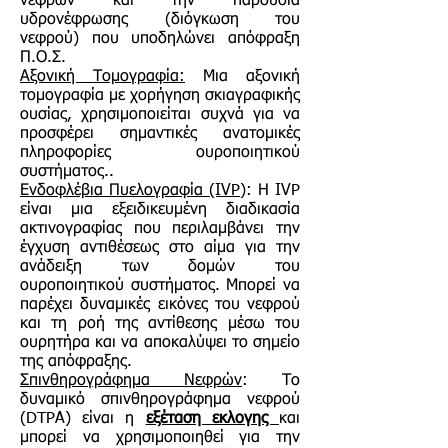
νεφρών και την παρουσία
υδρονέφρωσης (διόγκωση του
νεφρού) που υποδηλώνει απόφραξη
Π.Ο.Σ.
Αξονική Τομογραφία:
Μια αξονική
τομογραφία με χορήγηση σκιαγραφικής
ουσίας, χρησιμοποιείται συχνά για να
προσφέρει σημαντικές ανατομικές
πληροφορίες ουροποιητικού
συστήματος..
Ενδοφλέβια Πυελογραφία (IVP)
: Η IVP
είναι μια εξειδικευμένη διαδικασία
ακτινογραφίας που περιλαμβάνει την
έγχυση αντιθέσεως στο αίμα για την
ανάδειξη των δομών του
ουροποιητικού συστήματος. Μπορεί να
παρέχει δυναμικές εικόνες του νεφρού
και τη ροή της αντίθεσης μέσω του
ουρητήρα και να αποκαλύψει το σημείο
της απόφραξης.
Σπινθηρογράφημα Νεφρών
: Το
δυναμικό σπινθηρογράφημα νεφρού
(DTPA) είναι η
εξέταση εκλογης
και
μπορεί να χρησιμοποιηθεί για την