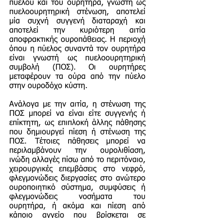
πύελου και του ουρητήρα, γνωστή ως
πυελοουρητηρική στένωση, αποτελεί
μία συχνή συγγενή διαταραχή και
αποτελεί την κυριότερη αιτία
αποφρακτικής ουροπάθειας. Η περιοχή
όπου η πύελος συναντά τον ουρητήρα
είναι γνωστή ως πυελοουρητηρική
συμβολή (ΠΟΣ). Οι ουρητήρες
μεταφέρουν τα ούρα από την πύελο
στην ουροδόχο κύστη.
Ανάλογα με την αιτία, η στένωση της
ΠΟΣ μπορεί να είναι είτε συγγενής ή
επίκτητη, ως επιπλοκή άλλης πάθησης
που δημιουργεί πίεση ή στένωση της
ΠΟΣ. Τέτοιες πάθησεις μπορεί να
περιλαμβάνουν την ουρολιθίαση,
ινώδη αλλαγές πίσω από το περιτόναιο,
χειρουργικές επεμβάσεις στο νεφρό,
φλεγμονώδεις διεργασίες στο ανώτερο
ουροποιητικό σύστημα, συμφύσεις ή
φλεγμονώδεις νοσήματα του
ουρητήρα, ή ακόμα και πίεση από
κάποιο αγγείο που βρίσκεται σε