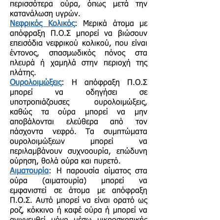
περισσότερα ούρα, όπως μετά την
κατανάλωση υγρών.
Νεφρικός Κολικός
: Μερικά άτομα με
απόφραξη Π.Ο.Σ μπορεί να βιώσουν
επεισόδια νεφρικού κολικού, που είναι
έντονος, σπασμωδικός πόνος στα
πλευρά ή χαμηλά στην περιοχή της
πλάτης.
Ουρολοιμώξεις
: Η απόφραξη Π.Ο.Σ
μπορεί να οδηγήσει σε
υποτροπιάζουσες ουρολοιμώξεις,
καθώς τα ούρα μπορεί να μην
αποβάλονται ελεύθερα από τον
πάσχοντα νεφρό. Τα συμπτώματα
ουρολοιμώξεων μπορεί να
περιλαμβάνουν συχνοουρία, επώδυνη
ούρηση, θολά ούρα και πυρετό.
Αιματουρία
: Η παρουσία αίματος στα
ούρα (αιματουρία) μπορεί να
εμφανιστεί σε άτομα με απόφραξη
Π.Ο.Σ. Αυτό μπορεί να είναι ορατό ως
ροζ, κόκκινο ή καφέ ούρα ή μπορεί να