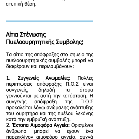
ατυπική θέση.
Αίτια Σ
τένωσης
Πυελοουρητητικής Συμβολης;
Τα αίτια της απόφραξης στο σημείο της
πυελοουρητηρικής συμβολής μπορεί να
διαφέρουν και περιλαμβάνουν:
1. Συγγενείς Ανωμαλίες:
Πολλές
περιπτώσεις απόφραξης Π.Ο.Σ είναι
συγγενείς, δηλαδή τα άτομα
γεννιούνται με αυτή την κατάσταση. Η
συγγενής απόφραξη της Π.Ο.Σ
προκαλείται λόγω ανώμαλης ανάπτυξης
του ουρητήρα και της πυέλου λεκάνης
κατά την εμβρυϊκή ανάπτυξη.
2. Έκτοπα Αιμοφόρα Αγγεία:
Ορισμένοι
άνθρωποι μπορεί να έχουν ένα
παρεκκλίνον αιμοφόρο αγγείο, συχνά