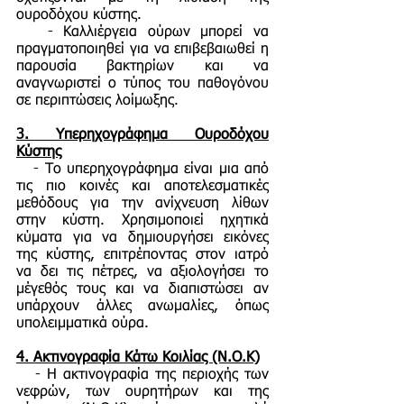
ουροδόχου κύστης.
- Καλλιέργεια ούρων μπορεί να
πραγματοποιηθεί για να επιβεβαιωθεί η
παρουσία βακτηρίων και να
αναγνωριστεί ο τύπος του παθογόνου
σε περιπτώσεις λοίμωξης.
3.
Υπερηχογράφημα Ουροδόχου
Κύστης
- Το υπερηχογράφημα είναι μια από
τις πιο κοινές και αποτελεσματικές
μεθόδους για την ανίχνευση λίθων
στην κύστη. Χρησιμοποιεί ηχητικά
κύματα για να δημιουργήσει εικόνες
της κύστης, επιτρέποντας στον ιατρό
να δει τις πέτρες, να αξιολογήσει το
μέγεθός τους και να διαπιστώσει αν
υπάρχουν άλλες ανωμαλίες, όπως
υπολειμματικά ούρα.
4.
Ακτινογραφία Κάτω Κοιλίας (Ν.Ο.Κ)
- Η ακτινογραφία της περιοχής των
νεφρών, των ουρητήρων και της