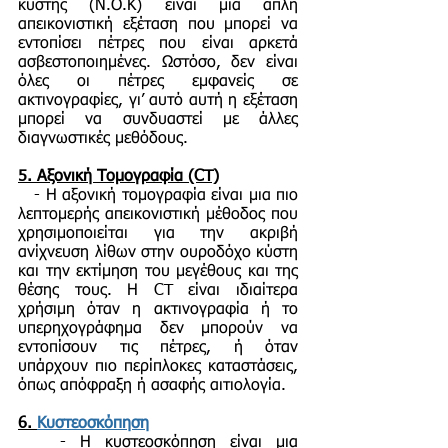
κύστης (Ν.Ο.Κ) είναι μια απλή
απεικονιστική εξέταση που μπορεί να
εντοπίσει πέτρες που είναι αρκετά
ασβεστοποιημένες. Ωστόσο, δεν είναι
όλες οι πέτρες εμφανείς σε
ακτινογραφίες, γι’ αυτό αυτή η εξέταση
μπορεί να συνδυαστεί με άλλες
διαγνωστικές μεθόδους.
5.
Αξονική Τομογραφία (CT)
- Η αξονική τομογραφία είναι μια πιο
λεπτομερής απεικονιστική μέθοδος που
χρησιμοποιείται για την ακριβή
ανίχνευση λίθων στην ουροδόχο κύστη
και την εκτίμηση του μεγέθους και της
θέσης τους. Η CT είναι ιδιαίτερα
χρήσιμη όταν η ακτινογραφία ή το
υπερηχογράφημα δεν μπορούν να
εντοπίσουν τις πέτρες, ή όταν
υπάρχουν πιο περίπλοκες καταστάσεις,
όπως απόφραξη ή ασαφής αιτιολογία.
6.
Κυστεοσκόπηση
- Η κυστεοσκόπηση είναι μια