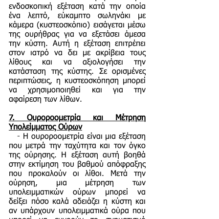
ενδοσκοπική εξέταση κατά την οποία
ένα λεπτό, εύκαμπτο σωληνάκι με
κάμερα (κυστεοσκόπιο) εισάγεται μέσω
της ουρήθρας για να εξετάσει άμεσα
την κύστη. Αυτή η εξέταση επιτρέπει
στον ιατρό να δει με ακρίβεια τους
λίθους και να αξιολογήσει την
κατάσταση της κύστης. Σε ορισμένες
περιπτώσεις, η κυστεοσκόπηση μπορεί
να χρησιμοποιηθεί και για την
αφαίρεση των λίθων.
7.
Ουροροομετρία και Μέτρηση
Υπολείμματος Ούρων
- Η ουροροομετρία είναι μια εξέταση
που μετρά την ταχύτητα και τον όγκο
της ούρησης. Η εξέταση αυτή βοηθά
στην εκτίμηση του βαθμού απόφραξης
που προκαλούν οι λίθοι. Μετά την
ούρηση, μια μέτρηση των
υπολειμματικών ούρων μπορεί να
δείξει πόσο καλά αδειάζει η κύστη και
αν υπάρχουν υπολειμματικά ούρα που