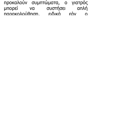
προκαλούν συμπτώματα, ο γιατρός
μπορεί να συστήσει απλή
παρακολούθηση, ειδικά εάν ο
οργανισμός μπορεί να αποβάλλει τους
λίθους μέσω των ούρων. Σε αυτές τις
περιπτώσεις, συνιστάται η αύξηση της
πρόσληψης υγρών για να βοηθηθεί η
φυσική απέκκριση των λίθων.
- Εάν υπάρχει λοίμωξη, χορηγούνται
αντιβιοτικά
για την αντιμετώπιση της
ουρολοίμωξης που μπορεί να
συνυπάρχει.
2. Φαρμακευτική Θεραπεία
- Σε περιπτώσεις μικρών λίθων που
μπορούν να αποβληθούν από το σώμα,
μπορεί να χορηγηθούν
παυσίπονα
και
σπασμολυτικά
φάρμακα για την
ανακούφιση των συμπτωμάτων, όπως
ο πόνος και η δυσκολία στην ούρηση.
- Αν η λιθίαση σχετίζεται με
υπερπλασία του προστάτη, μπορεί να
χορηγηθούν
φάρμακα για τη μείωση
του προστάτη
(π.χ. άλφα-αναστολείς),