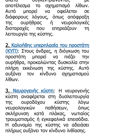
άλατα συγκεντρώνονται, με
αποτέλεσμα το σχηματισμό λίθων.
Αυτό μπορεί να οφείλεται σε
διάφορους λόγους, όπως απόφραξη
της ουρήθρας ή νευρολογικές
διαταραχές που επηρεάζουν τη
λειτουργία της κύστης.
2.
Καλοήθης υπερπλασία του προστάτη
(ΚΥΠ)
: Στους άνδρες, η διόγκωση του
προστάτη μπορεί να πιέζει την
ουρήθρα, προκαλώντας δυσκολία στην
πλήρη εκκένωση της κύστης. Αυτό
αυξάνει τον κίνδυνο σχηματισμού
λίθων.
3.
Νευρογενής κύστη
: Η νευρογενής
κύστη αναφέρεται στη δυσλειτουργία
της ουροδόχου κύστης λόγω
νευρολογικών παθήσεων, όπως
σκλήρυνση κατά πλάκας, νωτιαίος
τραυματισμός ή εγκεφαλικά επεισόδια.
Η αδυναμία της κύστης να αδειάσει
πλήρως αυξάνει τον κίνδυνο λιθίασης.