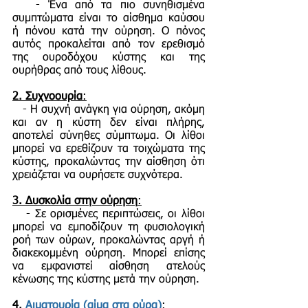
- Ένα από τα πιο συνηθισμένα
συμπτώματα είναι το αίσθημα καύσου
ή πόνου κατά την ούρηση. Ο πόνος
αυτός προκαλείται από τον ερεθισμό
της ουροδόχου κύστης και της
ουρήθρας από τους λίθους.
2.
Συχνοουρία
:
- Η συχνή ανάγκη για ούρηση, ακόμη
και αν η κύστη δεν είναι πλήρης,
αποτελεί σύνηθες σύμπτωμα. Οι λίθοι
μπορεί να ερεθίζουν τα τοιχώματα της
κύστης, προκαλώντας την αίσθηση ότι
χρειάζεται να ουρήσετε συχνότερα.
3.
Δυσκολία στην ούρηση
:
- Σε ορισμένες περιπτώσεις, οι λίθοι
μπορεί να εμποδίζουν τη φυσιολογική
ροή των ούρων, προκαλώντας αργή ή
διακεκομμένη ούρηση. Μπορεί επίσης
να εμφανιστεί αίσθηση ατελούς
κένωσης της κύστης μετά την ούρηση.
4.
Αιματουρία (αίμα στα ούρα)
: