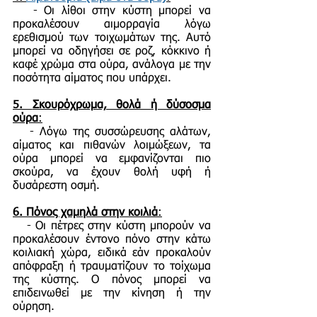
- Οι λίθοι στην κύστη μπορεί να
προκαλέσουν αιμορραγία λόγω
ερεθισμού των τοιχωμάτων της. Αυτό
μπορεί να οδηγήσει σε ροζ, κόκκινο ή
καφέ χρώμα στα ούρα, ανάλογα με την
ποσότητα αίματος που υπάρχει.
5.
Σκουρόχρωμα, θολά ή δύσοσμα
ούρα
:
- Λόγω της συσσώρευσης αλάτων,
αίματος και πιθανών λοιμώξεων, τα
ούρα μπορεί να εμφανίζονται πιο
σκούρα, να έχουν θολή υφή ή
δυσάρεστη οσμή.
6.
Πόνος χαμηλά στην κοιλιά
:
- Οι πέτρες στην κύστη μπορούν να
προκαλέσουν έντονο πόνο στην κάτω
κοιλιακή χώρα, ειδικά εάν προκαλούν
απόφραξη ή τραυματίζουν το τοίχωμα
της κύστης. Ο πόνος μπορεί να
επιδεινωθεί με την κίνηση ή την
ούρηση.