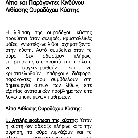
Αίτια και Παράγοντες Κινδύνου
Λιθίασης Ουροδόχου Κύστης
Η λιθίαση της ουροδόχου κύστης
προκύπτει όταν σκληρές, κρυσταλλικές
μάζες, γνωστές ως λίθοι, σχηματίζονται
στην κύστη. Αυτό συμβαίνει όταν τα
ούρα δεν αδειάζουν πλήρως,
επιτρέποντας στα ορυκτά και τα άλατα
να συγκεντρωθούν και να
κρυσταλλωθούν. Υπάρχουν διάφοροι
παράγοντες που συμβάλλουν στη
δημιουργία αυτών των λίθων, είτε
εξαιτίας ανατομικών προβλημάτων είτε
λόγω υποκείμενων παθήσεων.
Αίτια Λιθίασης Ουροδόχου Κύστης:
1.
Ατελής εκκένωση της κύστης
: Όταν
η κύστη δεν αδειάζει πλήρως κατά την
ούρηση, τα ούρα λιμνάζουν και τα