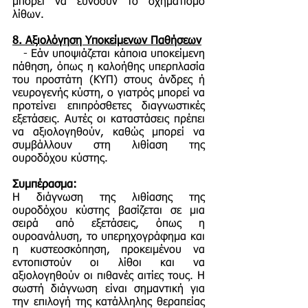
μπορεί να ευνοούν το σχηματισμό
λίθων.
8.
Αξιολόγηση Υποκείμενων Παθήσεων
- Εάν υποψιάζεται κάποια υποκείμενη
πάθηση, όπως η καλοήθης υπερπλασία
του προστάτη (ΚΥΠ) στους άνδρες ή
νευρογενής κύστη, ο γιατρός μπορεί να
προτείνει επιπρόσθετες διαγνωστικές
εξετάσεις. Αυτές οι καταστάσεις πρέπει
να αξιολογηθούν, καθώς μπορεί να
συμβάλλουν στη λιθίαση της
ουροδόχου κύστης.
Συμπέρασμα:
Η διάγνωση της λιθίασης της
ουροδόχου κύστης βασίζεται σε μια
σειρά από εξετάσεις, όπως η
ουροανάλυση, το υπερηχογράφημα και
η κυστεοσκόπηση, προκειμένου να
εντοπιστούν οι λίθοι και να
αξιολογηθούν οι πιθανές αιτίες τους. Η
σωστή διάγνωση είναι σημαντική για
την επιλογή της κατάλληλης θεραπείας