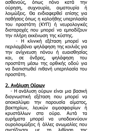
ασθενούς, όπως πόνο κατά την
ούρηση, συχνουρία, αιματουρία ή
λοιμώξεις. Θα ενδιαφερθεί επίσης για
παθήσεις όπως η καλοήθης υπερπλασία
του προστάτη (ΚΥΠ) ή νευρολογικές
διαταραχές που μπορεί να εμποδίζουν
την πλήρη εκκένωση της κύστης.
- Η κλινική εξέταση μπορεί να
περιλαμβάνει ψηλάφηση της κοιλιάς για
την ανίχνευση πόνου ή ευαισθησίας
και, σε άνδρες, ψηλάφηση του
προστάτη μέσω της ορθικής οδού για
να διαπιστωθεί πιθανή υπερπλασία του
προστάτη.
2.
Ανάλυση Ούρων
- Η ανάλυση ούρων είναι μια βασική
διαγνωστική εξέταση που μπορεί να
αποκαλύψει την παρουσία αίματος,
βακτηρίων, λευκών αιμοσφαιρίων ή
κρυστάλλων στα ούρα. Αυτά τα
ευρήματα μπορεί να υποδεικνύουν
ουρολοιμώξεις ή άλλες ανωμαλίες που
σχετίζονται με τη λιθίαση της