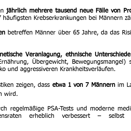
en
jährlich mehrere tausend neue Fälle von Pr
 häufigsten Krebserkrankungen bei Männern zäh
en
betreffen Männer über 65 Jahre, da das Ri
enetische Veranlagung, ethnische Unterschie
 Ernährung, Übergewicht, Bewegungsmangel) 
ko und aggressiveren Krankheitsverläufen.
stiken zeigen, dass
etwa 1 von 7 Männern
im La
n wird.
ch regelmäßige PSA-Tests und moderne mediz
sraten erheblich verbessert – selbst in