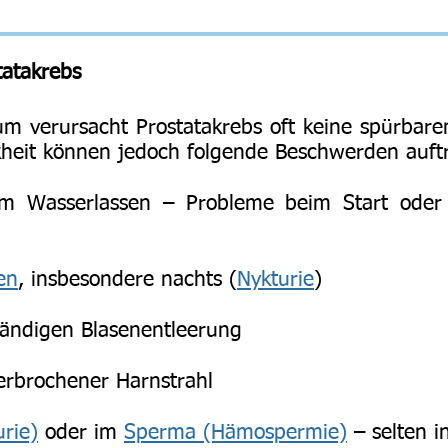
atakrebs
um verursacht Prostatakrebs oft keine spürba
kheit können jedoch folgende Beschwerden auft
im Wasserlassen – Probleme beim Start oder 
en
, insbesondere nachts (
Nykturie
)
tändigen Blasenentleerung
rbrochener Harnstrahl
rie)
oder im
Sperma (Hämospermie)
– selten i