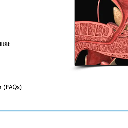
ität
n (FAQs)