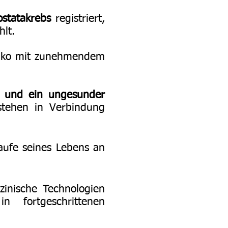
ostatakrebs
registriert,
lt.
siko mit zunehmendem
de und ein ungesunder
stehen in Verbindung
ufe seines Lebens an
inische Technologien
 fortgeschrittenen