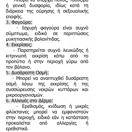
- Μπορεί να υπάρχει πόνος, τσούξιμο
ή γενική δυσφορία, ιδίως κατά τη
διάρκεια της ούρησης ή σεξουαλικής
επαφής.
3. Φαγούρα:
- Ισχυρή φαγούρα είναι συχνό
σύμπτωμα, ειδικά σε περιπτώσεις
μυκητιασικής βαλανίτιδας.
4. Εκκρίσεις:
- Παρατηρείται συχνά λευκώδης ή
κιτρινωπή εκκρίση κάτω από το
προπύτιο ή στην περιοχή γύρω από
τον βάλανο.
5. Δυσάρεστη Οσμή:
- Μπορεί να αναπτυχθεί δυσάρεστη
οσμή λόγω της εκκρίσης ή της
συσσώρευσης νεκρών κυττάρων και
μικροοργανισμών.
6. Αλλαγές στο Δέρμα:
- Ερεθισμός, κνίδωση ή μικρές
φλύκταινες μπορεί να εμφανιστούν
στην περιοχή, ειδικά εάν η κατάσταση
προκαλείται από αλλεργίες ή
ερεθιστικά.