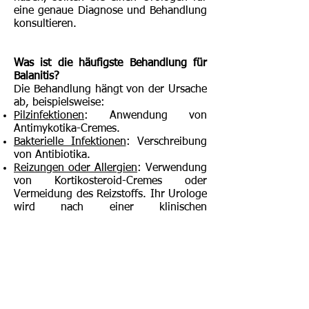
eine genaue Diagnose und Behandlung
konsultieren.
Was ist die häufigste Behandlung für
Balanitis?
Die Behandlung hängt von der Ursache
ab, beispielsweise:
Pilzinfektionen
: Anwendung von
Antimykotika-Cremes.
Bakterielle Infektionen
: Verschreibung
von Antibiotika.
Reizungen oder Allergien
: Verwendung
von Kortikosteroid-Cremes oder
Vermeidung des Reizstoffs. Ihr Urologe
wird nach einer klinischen
Untersuchung die geeignete Therapie
festlegen.
Wie lange dauert eine Balanitis?
Die Dauer hängt von der Schwere und
der Ursache der Entzündung ab. Mit
der richtigen Behandlung klingen die