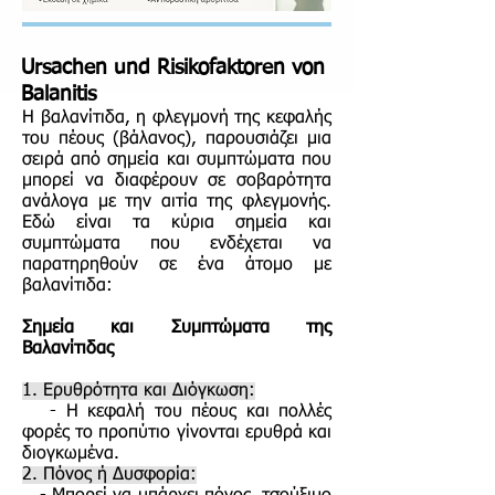
Ursachen und Risikofaktoren von
Balanitis
Η βαλανίτιδα, η φλεγμονή της κεφαλής
του πέους (βάλανος), παρουσιάζει μια
σειρά από σημεία και συμπτώματα που
μπορεί να διαφέρουν σε σοβαρότητα
ανάλογα με την αιτία της φλεγμονής.
Εδώ είναι τα κύρια σημεία και
συμπτώματα που ενδέχεται να
παρατηρηθούν σε ένα άτομο με
βαλανίτιδα:
Σημεία και Συμπτώματα της
Βαλανίτιδας
1. Ερυθρότητα και Διόγκωση:
- Η κεφαλή του πέους και πολλές
φορές το προπύτιο γίνονται ερυθρά και
διογκωμένα.
2. Πόνος ή Δυσφορία: