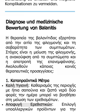
Komplikationen zu vermeiden.
Diagnose und medizinische
Bewertung von Balanitis
Η θεραπεία της βαλανίτιδας εξαρτάται
από την αιτία της φλεγμονής και τη
σοβαρότητα των συμπτωμάτων.
Στόχος είναι η μείωση της φλεγμονής,
η ανακούφιση από τα συμπτώματα και
η αποτροπή της επανεμφάνισης.
Ακολουθούν κάποιες κοινές
θεραπευτικές προσεγγίσεις:
1. Καταπραϋντικά Μέτρα
Καλή Υγιεινή
: Καθαρισμός της περιοχής
με ήπια σαπούνια και ζεστό νερό δύο
φορές την ημέρα μπορεί να βοηθήσει
στη μείωση των ερεθισμάτων.
Αποφυγή Ερεθιστικών
: Επιλογή
υποαλλεργικών προϊόντων για την