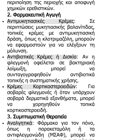
περιποίηση της περιοχής και αποφυγή
χημικών ερεθιστικών.
2. Φαρμακευτική Αγωγή
Αντιμυκητιασικές Κρέμες
: Σε
περιπτώσεις μυκητιασικής βαλανίτιδας,
τοπικές κρέμες με αντιμυκητιασική
δράση, όπως η κλοτριμαζόλη, μπορούν
να εφαρμοστούν για να ελέγξουν τη
μόλυνση.
Αντιβιοτικές Κρέμες ή Δισκία
: Αν η
φλεγμονή οφείλεται σε βακτηριακή
λοίμωξη, μπορεί να
συνταγογραφηθούν αντιβιοτικά
τοπικής η συστηματικής χρήσης.
Κρέμες Κορτικοστεροειδών
: Για
σοβαρές φλεγμονές ή όταν υπάρχουν
σοβαρά δερματικά εξανθήματα, μπορεί
να χορηγηθούν τοπικά
κορτικοστεροειδή.
3. Συμπτωματική Θεραπεία
Αναλγητικά
: Φάρμακα για τον πόνο,
όπως η παρακεταμόλη ή τα
αντιφλεγμονώδη (ΜΣΑΦ), μπορεί να