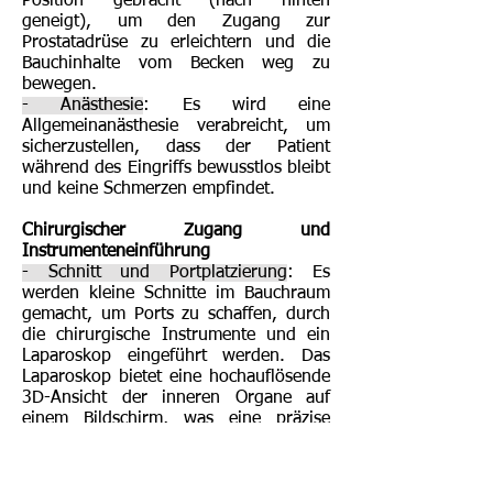
Position gebracht (nach hinten
geneigt), um den Zugang zur
Prostatadrüse zu erleichtern und die
Bauchinhalte vom Becken weg zu
bewegen.
- Anästhesie
: Es wird eine
Allgemeinanästhesie verabreicht, um
sicherzustellen, dass der Patient
während des Eingriffs bewusstlos bleibt
und keine Schmerzen empfindet.
Chirurgischer Zugang und
Instrumenteneinführung
- Schnitt und Portplatzierung
: Es
werden kleine Schnitte im Bauchraum
gemacht, um Ports zu schaffen, durch
die chirurgische Instrumente und ein
Laparoskop eingeführt werden. Das
Laparoskop bietet eine hochauflösende
3D-Ansicht der inneren Organe auf
einem Bildschirm, was eine präzise
Manipulation der Instrumente
ermöglicht.
- Pneumoperitoneum
: Kohlendioxidgas