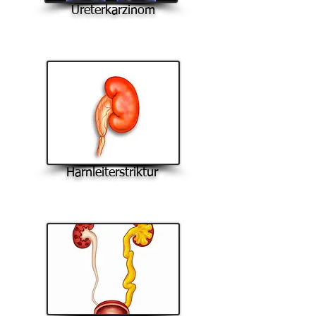
Ureterkarzinom
Harnleiterstriktur