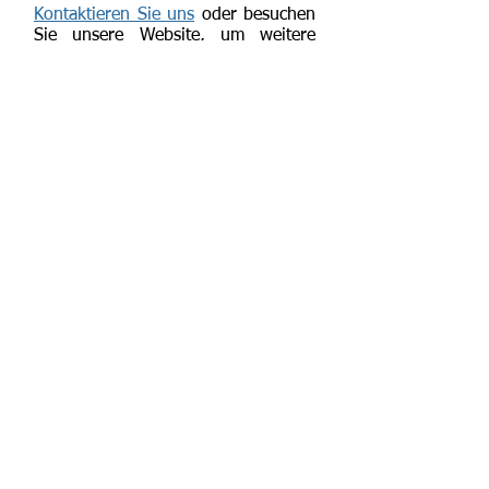
Kontaktieren Sie uns
oder besuchen
Sie unsere Website, um weitere
Informationen zu erhalten oder
einen
Termin zu vereinbaren
. Bei
RhodosUrology
steht Ihre
Gesundheit an erster Stelle.
Dr. Marinos Vasilas
Chirurg Urologe - Androloge
Athen - Rhodos
+302241031123