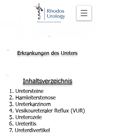
Erkrankungen des Ureters
Inhaltsverzeichnis
1. Uretersteine
2. Harnleiterstenose
3. Ureterkarzinom
4. Vesikoureteraler Reflux (VUR)
5. Ureterozele
6. Ureteritis
7. Ureterdivertikel