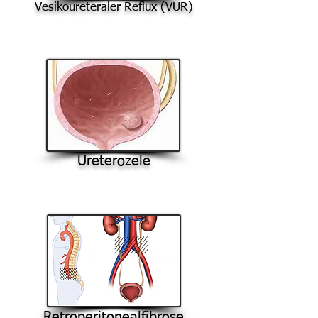
Vesikoureteraler Reflux (VUR)
Ureterozele
Retroperitonealfibrose